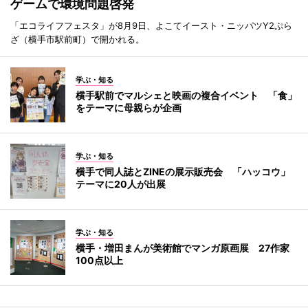
ゲームで環境問題啓発
「エコライフフェスタ」が8月9日、よこてイースト・ニッパツY2ぷら
ざ（横手市駅前町）で開かれる。
学ぶ・知る
横手駅前でマルシェと映画の複合イベント 「食」
をテーマに母親らが企画
学ぶ・知る
横手で同人誌とZINEの展示販売会 「ハッコウ」
テーマに20人が出展
学ぶ・知る
横手・増田まんが美術館でマンガ原画展 27作家
100点以上