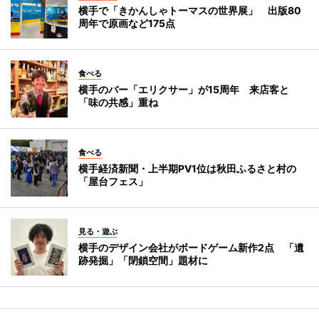
横手で「きかんしゃトーマスの世界展」 出版80
周年で原画など175点
食べる
横手のバー「エリクサー」が15周年 来店客と
「味の共感」重ね
食べる
横手経済新聞・上半期PV1位は秋田ふるさと村の
「屋台フェス」
見る・遊ぶ
横手のデザイン会社がボードゲーム新作2点 「遺
跡発掘」「閉鎖空間」題材に