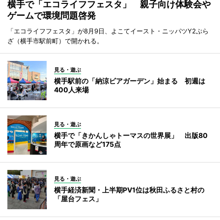
横手で「エコライフフェスタ」 親子向け体験会や
ゲームで環境問題啓発
「エコライフフェスタ」が8月9日、よこてイースト・ニッパツY2ぷら
ざ（横手市駅前町）で開かれる。
見る・遊ぶ
横手駅前の「納涼ビアガーデン」始まる 初週は
400人来場
見る・遊ぶ
横手で「きかんしゃトーマスの世界展」 出版80
周年で原画など175点
見る・遊ぶ
横手経済新聞・上半期PV1位は秋田ふるさと村の
「屋台フェス」