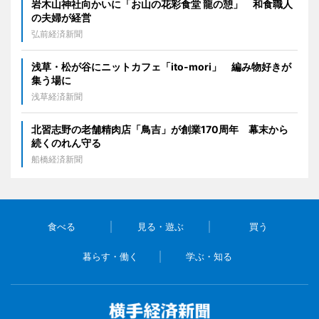
岩木山神社向かいに「お山の花彩食堂 龍の憩」 和食職人
の夫婦が経営
弘前経済新聞
浅草・松が谷にニットカフェ「ito-mori」 編み物好きが
集う場に
浅草経済新聞
北習志野の老舗精肉店「鳥吉」が創業170周年 幕末から
続くのれん守る
船橋経済新聞
食べる
見る・遊ぶ
買う
暮らす・働く
学ぶ・知る