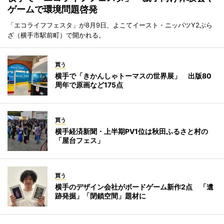
ゲームで環境問題啓発
「エコライフフェスタ」が8月9日、よこてイースト・ニッパツY2ぷら
ざ（横手市駅前町）で開かれる。
買う
横手で「きかんしゃトーマスの世界展」 出版80
周年で原画など175点
買う
横手経済新聞・上半期PV1位は秋田ふるさと村の
「屋台フェス」
買う
横手のデザイン会社がボードゲーム新作2点 「遺
跡発掘」「閉鎖空間」題材に