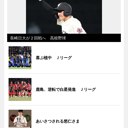
長崎日大が２回戦へ 高校野球
喜ぶ植中 Ｊリーグ
鹿島、逆転で白星発進 Ｊリーグ
あいさつされる悠仁さま