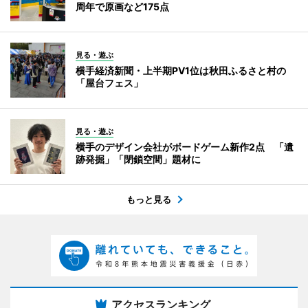
周年で原画など175点
見る・遊ぶ
横手経済新聞・上半期PV1位は秋田ふるさと村の
「屋台フェス」
見る・遊ぶ
横手のデザイン会社がボードゲーム新作2点 「遺
跡発掘」「閉鎖空間」題材に
もっと見る
アクセスランキング