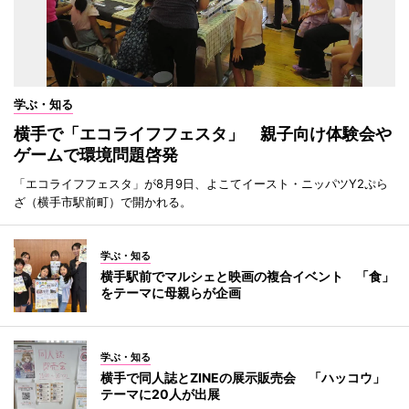
学ぶ・知る
横手で「エコライフフェスタ」 親子向け体験会や
ゲームで環境問題啓発
「エコライフフェスタ」が8月9日、よこてイースト・ニッパツY2ぷら
ざ（横手市駅前町）で開かれる。
学ぶ・知る
横手駅前でマルシェと映画の複合イベント 「食」
をテーマに母親らが企画
学ぶ・知る
横手で同人誌とZINEの展示販売会 「ハッコウ」
テーマに20人が出展