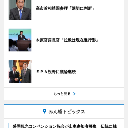
高市首相靖国参拝「適切に判断」
木原官房長官「拉致は現在進行形」
ＥＰＡ視野に議論継続
もっと見る
みん経トピックス
盛岡観光コンベンション協会が山車参加者募集 伝統に触