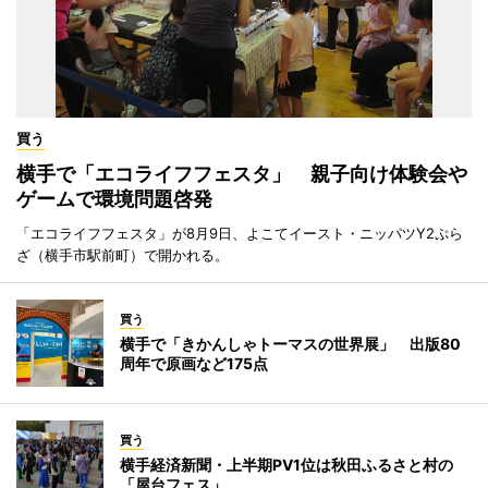
買う
横手で「エコライフフェスタ」 親子向け体験会や
ゲームで環境問題啓発
「エコライフフェスタ」が8月9日、よこてイースト・ニッパツY2ぷら
ざ（横手市駅前町）で開かれる。
買う
横手で「きかんしゃトーマスの世界展」 出版80
周年で原画など175点
買う
横手経済新聞・上半期PV1位は秋田ふるさと村の
「屋台フェス」