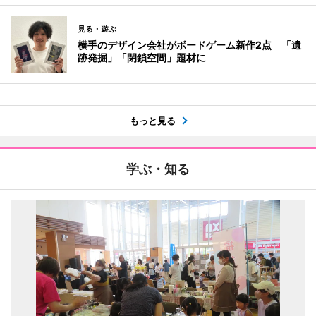
見る・遊ぶ
横手のデザイン会社がボードゲーム新作2点 「遺
跡発掘」「閉鎖空間」題材に
もっと見る
学ぶ・知る