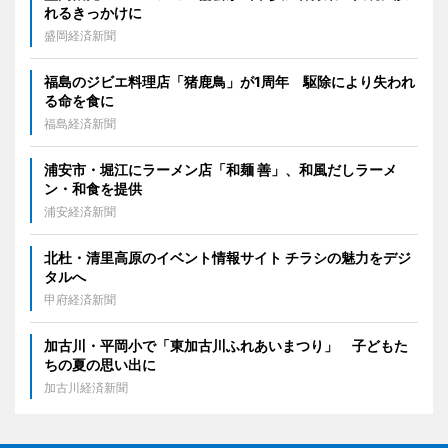
れるきっかけに
盛岡経済新聞
福島のジビエ料理店「猪鹿鳥」が1周年 駆除により失われ
る命を食に
福島経済新聞
浦安市・堀江にラーメン店「和麺 善」、和風だしラーメ
ン・和食を提供
浦安経済新聞
北杜・清里高原のイベント情報サイト チラシの魅力をデジ
タルへ
甲府経済新聞
加古川・平岡小で「東加古川ふれあいまつり」 子どもた
ちの夏の思い出に
加古川経済新聞