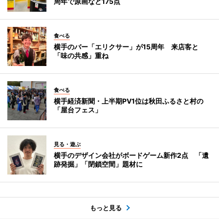
周年で原画など175点
食べる
横手のバー「エリクサー」が15周年 来店客と
「味の共感」重ね
食べる
横手経済新聞・上半期PV1位は秋田ふるさと村の
「屋台フェス」
見る・遊ぶ
横手のデザイン会社がボードゲーム新作2点 「遺
跡発掘」「閉鎖空間」題材に
もっと見る