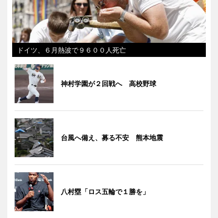
ドイツ、６月熱波で９６００人死亡
神村学園が２回戦へ 高校野球
台風へ備え、募る不安 熊本地震
八村塁「ロス五輪で１勝を」