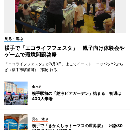
見る・遊ぶ
横手で「エコライフフェスタ」 親子向け体験会や
ゲームで環境問題啓発
「エコライフフェスタ」が8月9日、よこてイースト・ニッパツY2ぷら
ざ（横手市駅前町）で開かれる。
食べる
横手駅前の「納涼ビアガーデン」始まる 初週は
400人来場
見る・遊ぶ
横手で「きかんしゃトーマスの世界展」 出版80