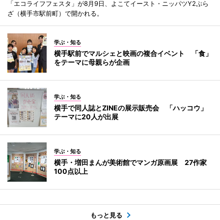
「エコライフフェスタ」が8月9日、よこてイースト・ニッパツY2ぷら
ざ（横手市駅前町）で開かれる。
学ぶ・知る
横手駅前でマルシェと映画の複合イベント 「食」
をテーマに母親らが企画
学ぶ・知る
横手で同人誌とZINEの展示販売会 「ハッコウ」
テーマに20人が出展
学ぶ・知る
横手・増田まんが美術館でマンガ原画展 27作家
100点以上
もっと見る