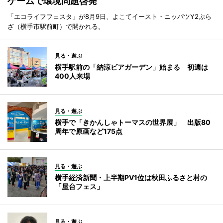
ゲームで環境問題啓発
「エコライフフェスタ」が8月9日、よこてイースト・ニッパツY2ぷら
ざ（横手市駅前町）で開かれる。
見る・遊ぶ
横手駅前の「納涼ビアガーデン」始まる 初週は
400人来場
見る・遊ぶ
横手で「きかんしゃトーマスの世界展」 出版80
周年で原画など175点
見る・遊ぶ
横手経済新聞・上半期PV1位は秋田ふるさと村の
「屋台フェス」
見る・遊ぶ