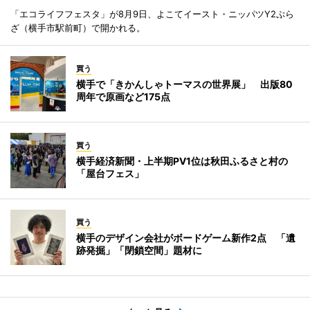
「エコライフフェスタ」が8月9日、よこてイースト・ニッパツY2ぷら
ざ（横手市駅前町）で開かれる。
買う
横手で「きかんしゃトーマスの世界展」 出版80
周年で原画など175点
買う
横手経済新聞・上半期PV1位は秋田ふるさと村の
「屋台フェス」
買う
横手のデザイン会社がボードゲーム新作2点 「遺
跡発掘」「閉鎖空間」題材に