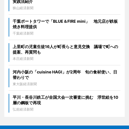
実践法紹介
狭山経済新聞
千葉ポートタワーで「BLUE＆FIRE mini」 地元店が鉄板
焼き料理提供
千葉経済新聞
上里町の児童生徒16人が町長らと意見交換 議場で町への
提案、再質問も
本庄経済新聞
河内小阪の「cuisine HAGI」が2周年 旬の食材使い、日
替わりで
東大阪経済新聞
平川・長谷川鉄工が全国大会一次審査に挑む 浮世絵を10
層の鋼板で再現
弘前経済新聞