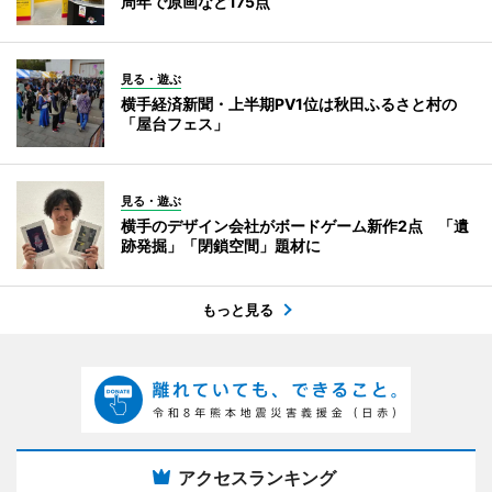
周年で原画など175点
見る・遊ぶ
横手経済新聞・上半期PV1位は秋田ふるさと村の
「屋台フェス」
見る・遊ぶ
横手のデザイン会社がボードゲーム新作2点 「遺
跡発掘」「閉鎖空間」題材に
もっと見る
アクセスランキング