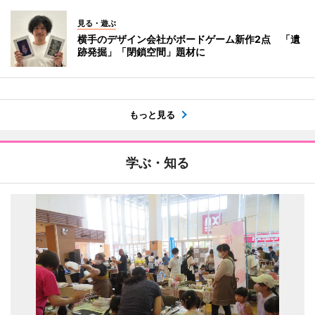
見る・遊ぶ
横手のデザイン会社がボードゲーム新作2点 「遺
跡発掘」「閉鎖空間」題材に
もっと見る
学ぶ・知る