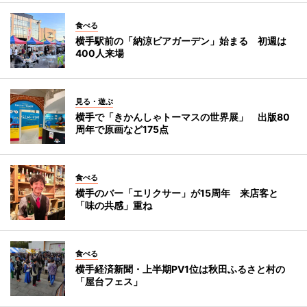
食べる
横手駅前の「納涼ビアガーデン」始まる 初週は
400人来場
見る・遊ぶ
横手で「きかんしゃトーマスの世界展」 出版80
周年で原画など175点
食べる
横手のバー「エリクサー」が15周年 来店客と
「味の共感」重ね
食べる
横手経済新聞・上半期PV1位は秋田ふるさと村の
「屋台フェス」