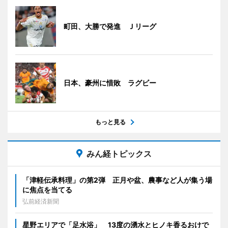
町田、大勝で発進 Ｊリーグ
日本、豪州に惜敗 ラグビー
もっと見る
みん経トピックス
「津軽伝承料理」の第2弾 正月や盆、農事など人が集う場
に焦点を当てる
弘前経済新聞
星野エリアで「足水浴」 13度の湧水とヒノキ香るおけで