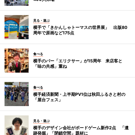
見る・遊ぶ
横手で「きかんしゃトーマスの世界展」 出版80
周年で原画など175点
食べる
横手のバー「エリクサー」が15周年 来店客と
「味の共感」重ね
食べる
横手経済新聞・上半期PV1位は秋田ふるさと村の
「屋台フェス」
見る・遊ぶ
横手のデザイン会社がボードゲーム新作2点 「遺
跡発掘」「閉鎖空間」題材に