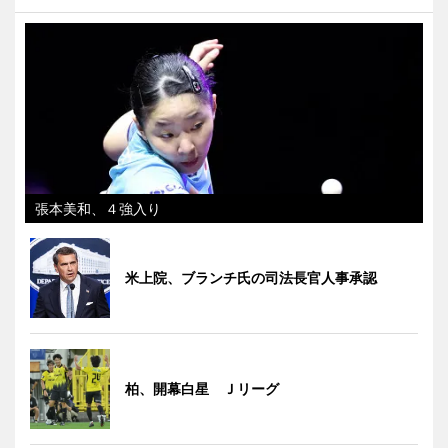
張本美和、４強入り
米上院、ブランチ氏の司法長官人事承認
柏、開幕白星 Ｊリーグ