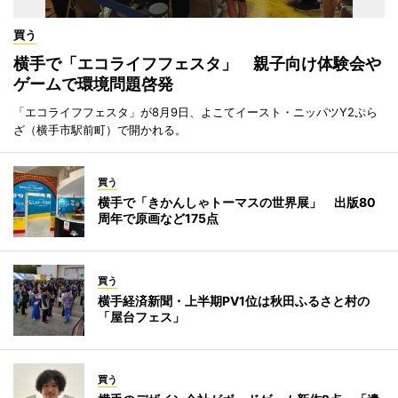
買う
横手で「エコライフフェスタ」 親子向け体験会や
ゲームで環境問題啓発
「エコライフフェスタ」が8月9日、よこてイースト・ニッパツY2ぷら
ざ（横手市駅前町）で開かれる。
買う
横手で「きかんしゃトーマスの世界展」 出版80
周年で原画など175点
買う
横手経済新聞・上半期PV1位は秋田ふるさと村の
「屋台フェス」
買う