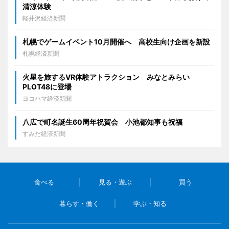
清涼体験
軽井沢経済新聞
札幌でゲームイベント10月開催へ 高校生向け企画を新設
札幌経済新聞
火星を旅するVR体験アトラクション みなとみらい
PLOT48に登場
ヨコハマ経済新聞
八広で町名誕生60周年祝賀会 小池都知事も祝福
すみだ経済新聞
食べる
見る・遊ぶ
買う
暮らす・働く
学ぶ・知る