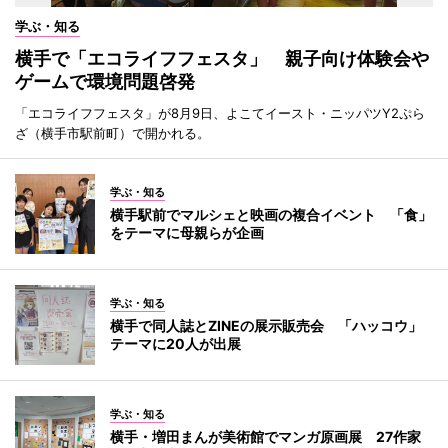
学ぶ・知る
横手で「エコライフフェスタ」 親子向け体験会や
ゲームで環境問題啓発
「エコライフフェスタ」が8月9日、よこてイースト・ニッパツY2ぷら
ざ（横手市駅前町）で開かれる。
学ぶ・知る
横手駅前でマルシェと映画の複合イベント 「食」
をテーマに母親らが企画
学ぶ・知る
横手で同人誌とZINEの展示販売会 「ハッコウ」
テーマに20人が出展
学ぶ・知る
横手・増田まんが美術館でマンガ原画展 27作家