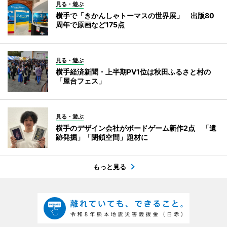
見る・遊ぶ
横手で「きかんしゃトーマスの世界展」 出版80
周年で原画など175点
見る・遊ぶ
横手経済新聞・上半期PV1位は秋田ふるさと村の
「屋台フェス」
見る・遊ぶ
横手のデザイン会社がボードゲーム新作2点 「遺
跡発掘」「閉鎖空間」題材に
もっと見る