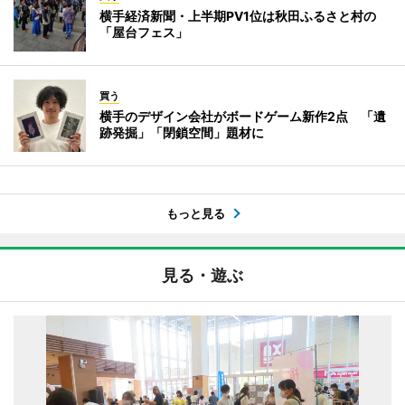
横手経済新聞・上半期PV1位は秋田ふるさと村の
「屋台フェス」
買う
横手のデザイン会社がボードゲーム新作2点 「遺
跡発掘」「閉鎖空間」題材に
もっと見る
見る・遊ぶ