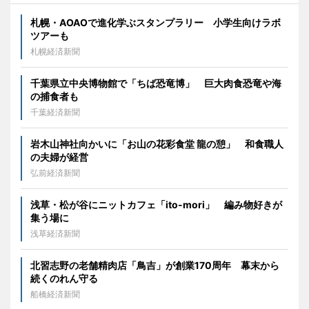
札幌・AOAOで進化学ぶスタンプラリー 小学生向けラボ
ツアーも
札幌経済新聞
千葉県立中央博物館で「ちば恐竜博」 巨大肉食恐竜や海
の捕食者も
千葉経済新聞
岩木山神社向かいに「お山の花彩食堂 龍の憩」 和食職人
の夫婦が経営
弘前経済新聞
浅草・松が谷にニットカフェ「ito-mori」 編み物好きが
集う場に
浅草経済新聞
北習志野の老舗精肉店「鳥吉」が創業170周年 幕末から
続くのれん守る
船橋経済新聞