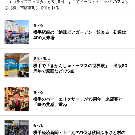
「エコライフフェスタ」が8月9日、よこてイースト・ニッパツY2ぷら
ざ（横手市駅前町）で開かれる。
食べる
横手駅前の「納涼ビアガーデン」始まる 初週は
400人来場
見る・遊ぶ
横手で「きかんしゃトーマスの世界展」 出版80
周年で原画など175点
食べる
横手のバー「エリクサー」が15周年 来店客と
「味の共感」重ね
食べる
横手経済新聞・上半期PV1位は秋田ふるさと村の