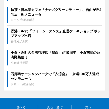
抹茶・日本茶カフェ「ナナズグリーンティー」、自由が丘2
号店 新メニューも
自由が丘経済新聞
香港・ifcに「フォーシーズンズ」直営ケーキショップ ポッ
プアップ出店
香港経済新聞
小倉・魚町の台湾料理店「麗白」が10周年 小倉南産の台
湾野菜使う
小倉経済新聞
石廊崎オーシャンパークで「夕涼会」 来場100万人達成
セレモニーも
伊豆下田経済新聞
食べる
見る・遊ぶ
買う