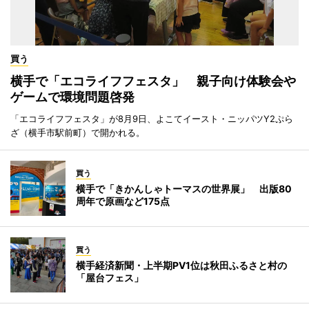
買う
横手で「エコライフフェスタ」 親子向け体験会や
ゲームで環境問題啓発
「エコライフフェスタ」が8月9日、よこてイースト・ニッパツY2ぷら
ざ（横手市駅前町）で開かれる。
買う
横手で「きかんしゃトーマスの世界展」 出版80
周年で原画など175点
買う
横手経済新聞・上半期PV1位は秋田ふるさと村の
「屋台フェス」