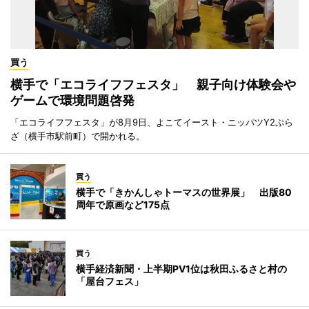
買う
横手で「エコライフフェスタ」 親子向け体験会や
ゲームで環境問題啓発
「エコライフフェスタ」が8月9日、よこてイースト・ニッパツY2ぷら
ざ（横手市駅前町）で開かれる。
買う
横手で「きかんしゃトーマスの世界展」 出版80
周年で原画など175点
買う
横手経済新聞・上半期PV1位は秋田ふるさと村の
「屋台フェス」