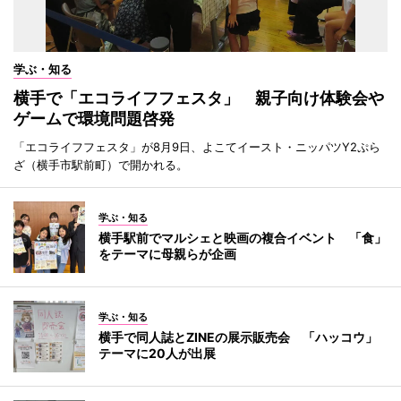
学ぶ・知る
横手で「エコライフフェスタ」 親子向け体験会や
ゲームで環境問題啓発
「エコライフフェスタ」が8月9日、よこてイースト・ニッパツY2ぷら
ざ（横手市駅前町）で開かれる。
学ぶ・知る
横手駅前でマルシェと映画の複合イベント 「食」
をテーマに母親らが企画
学ぶ・知る
横手で同人誌とZINEの展示販売会 「ハッコウ」
テーマに20人が出展