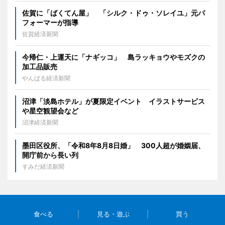
佐賀に「ばくてん屋」 「シルク・ドゥ・ソレイユ」元パ
フォーマーが指導
佐賀経済新聞
今帰仁・上運天に「ナギッコ」 島ラッキョウやモズクの
加工品販売
やんばる経済新聞
沼津「淡島ホテル」が夏限定イベント イラストサービス
や星空観望会など
沼津経済新聞
墨田区役所、「令和8年8月8日婚」 300人超が婚姻届、
開庁前から長い列
すみだ経済新聞
食べる
見る・遊ぶ
買う