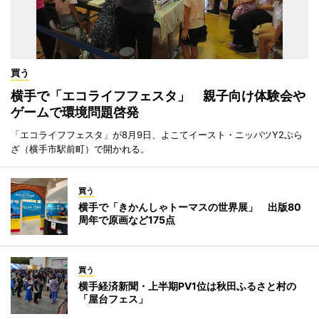
買う
横手で「エコライフフェスタ」 親子向け体験会や
ゲームで環境問題啓発
「エコライフフェスタ」が8月9日、よこてイースト・ニッパツY2ぷら
ざ（横手市駅前町）で開かれる。
買う
横手で「きかんしゃトーマスの世界展」 出版80
周年で原画など175点
買う
横手経済新聞・上半期PV1位は秋田ふるさと村の
「屋台フェス」