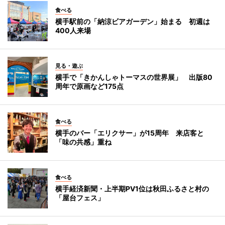
食べる
横手駅前の「納涼ビアガーデン」始まる 初週は
400人来場
見る・遊ぶ
横手で「きかんしゃトーマスの世界展」 出版80
周年で原画など175点
食べる
横手のバー「エリクサー」が15周年 来店客と
「味の共感」重ね
食べる
横手経済新聞・上半期PV1位は秋田ふるさと村の
「屋台フェス」