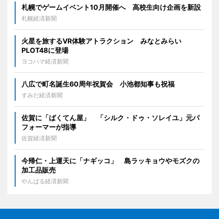
札幌でゲームイベント10月開催へ 高校生向け企画を新設
札幌経済新聞
火星を旅するVR体験アトラクション みなとみらい
PLOT48に登場
ヨコハマ経済新聞
八広で町名誕生60周年祝賀会 小池都知事も祝福
すみだ経済新聞
佐賀に「ばくてん屋」 「シルク・ドゥ・ソレイユ」元パ
フォーマーが指導
佐賀経済新聞
今帰仁・上運天に「ナギッコ」 島ラッキョウやモズクの
加工品販売
やんばる経済新聞