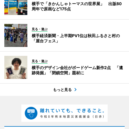
横手で「きかんしゃトーマスの世界展」 出版80
周年で原画など175点
見る・遊ぶ
横手経済新聞・上半期PV1位は秋田ふるさと村の
「屋台フェス」
見る・遊ぶ
横手のデザイン会社がボードゲーム新作2点 「遺
跡発掘」「閉鎖空間」題材に
もっと見る