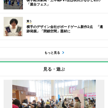
「屋台フェス」
買う
横手のデザイン会社がボードゲーム新作2点 「遺
跡発掘」「閉鎖空間」題材に
もっと見る
見る・遊ぶ