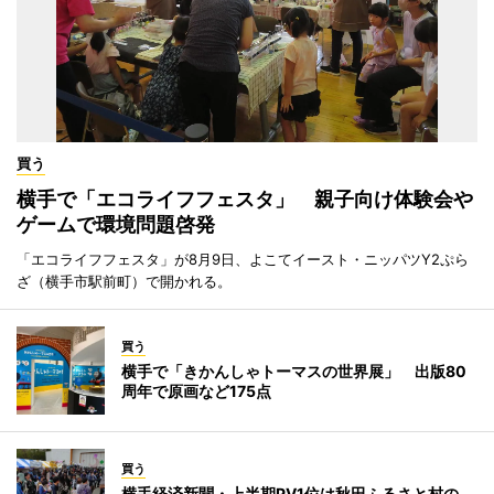
買う
横手で「エコライフフェスタ」 親子向け体験会や
ゲームで環境問題啓発
「エコライフフェスタ」が8月9日、よこてイースト・ニッパツY2ぷら
ざ（横手市駅前町）で開かれる。
買う
横手で「きかんしゃトーマスの世界展」 出版80
周年で原画など175点
買う
横手経済新聞・上半期PV1位は秋田ふるさと村の