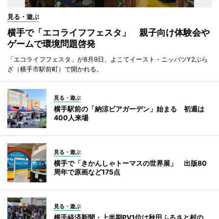
見る・遊ぶ
横手で「エコライフフェスタ」 親子向け体験会や
ゲームで環境問題啓発
「エコライフフェスタ」が8月9日、よこてイースト・ニッパツY2ぷら
ざ（横手市駅前町）で開かれる。
見る・遊ぶ
横手駅前の「納涼ビアガーデン」始まる 初週は
400人来場
見る・遊ぶ
横手で「きかんしゃトーマスの世界展」 出版80
周年で原画など175点
見る・遊ぶ
横手経済新聞・上半期PV1位は秋田ふるさと村の