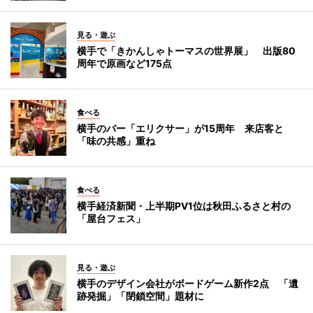
見る・遊ぶ
横手で「きかんしゃトーマスの世界展」 出版80
周年で原画など175点
食べる
横手のバー「エリクサー」が15周年 来店客と
「味の共感」重ね
食べる
横手経済新聞・上半期PV1位は秋田ふるさと村の
「屋台フェス」
見る・遊ぶ
横手のデザイン会社がボードゲーム新作2点 「遺
跡発掘」「閉鎖空間」題材に