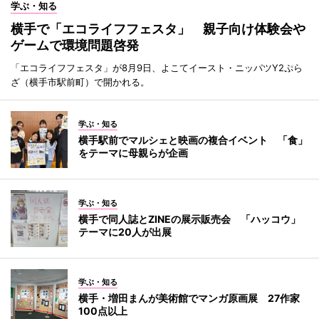
学ぶ・知る
横手で「エコライフフェスタ」 親子向け体験会や
ゲームで環境問題啓発
「エコライフフェスタ」が8月9日、よこてイースト・ニッパツY2ぷら
ざ（横手市駅前町）で開かれる。
学ぶ・知る
横手駅前でマルシェと映画の複合イベント 「食」
をテーマに母親らが企画
学ぶ・知る
横手で同人誌とZINEの展示販売会 「ハッコウ」
テーマに20人が出展
学ぶ・知る
横手・増田まんが美術館でマンガ原画展 27作家
100点以上