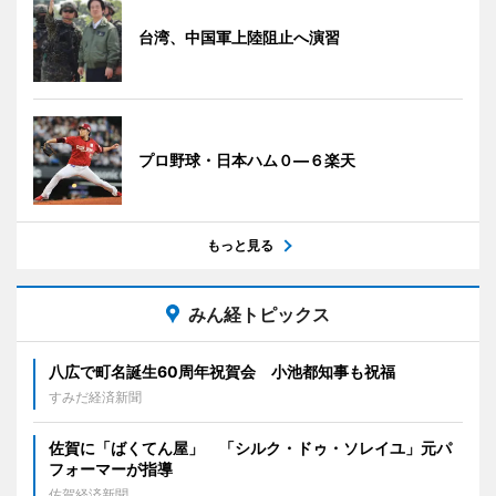
台湾、中国軍上陸阻止へ演習
プロ野球・日本ハム０―６楽天
もっと見る
みん経トピックス
八広で町名誕生60周年祝賀会 小池都知事も祝福
すみだ経済新聞
佐賀に「ばくてん屋」 「シルク・ドゥ・ソレイユ」元パ
フォーマーが指導
佐賀経済新聞