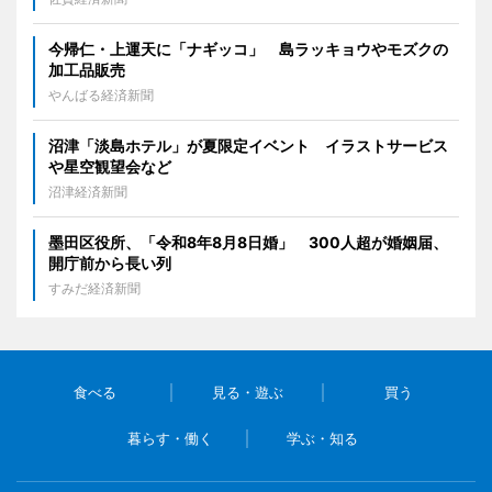
今帰仁・上運天に「ナギッコ」 島ラッキョウやモズクの
加工品販売
やんばる経済新聞
沼津「淡島ホテル」が夏限定イベント イラストサービス
や星空観望会など
沼津経済新聞
墨田区役所、「令和8年8月8日婚」 300人超が婚姻届、
開庁前から長い列
すみだ経済新聞
食べる
見る・遊ぶ
買う
暮らす・働く
学ぶ・知る