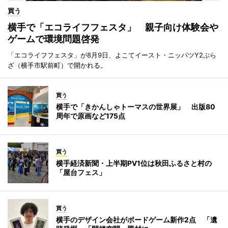
買う
横手で「エコライフフェスタ」 親子向け体験会や
ゲームで環境問題啓発
「エコライフフェスタ」が8月9日、よこてイースト・ニッパツY2ぷら
ざ（横手市駅前町）で開かれる。
買う
横手で「きかんしゃトーマスの世界展」 出版80
周年で原画など175点
買う
横手経済新聞・上半期PV1位は秋田ふるさと村の
「屋台フェス」
買う
横手のデザイン会社がボードゲーム新作2点 「遺