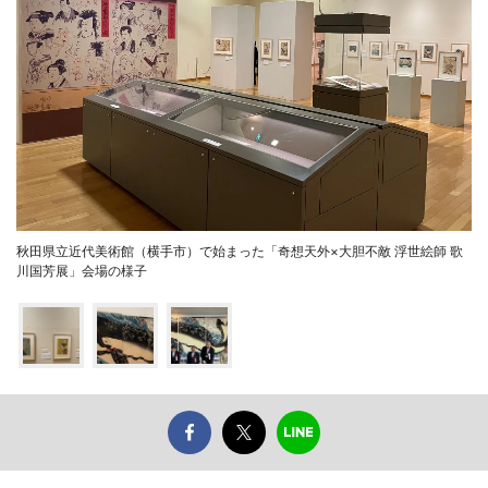
秋田県立近代美術館（横手市）で始まった「奇想天外×大胆不敵 浮世絵師 歌
川国芳展」会場の様子