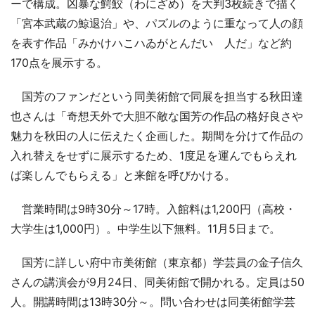
ーで構成。凶暴な鰐鮫（わにざめ）を大判3枚続きで描く
「宮本武蔵の鯨退治」や、パズルのように重なって人の顔
を表す作品「みかけハこハゐがとんだいゝ人だ」など約
170点を展示する。
国芳のファンだという同美術館で同展を担当する秋田達
也さんは「奇想天外で大胆不敵な国芳の作品の格好良さや
魅力を秋田の人に伝えたく企画した。期間を分けて作品の
入れ替えをせずに展示するため、1度足を運んでもらえれ
ば楽しんでもらえる」と来館を呼びかける。
営業時間は9時30分～17時。入館料は1,200円（高校・
大学生は1,000円）。中学生以下無料。11月5日まで。
国芳に詳しい府中市美術館（東京都）学芸員の金子信久
さんの講演会が9月24日、同美術館で開かれる。定員は50
人。開講時間は13時30分～。問い合わせは同美術館学芸