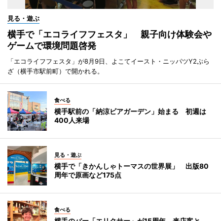
見る・遊ぶ
横手で「エコライフフェスタ」 親子向け体験会や
ゲームで環境問題啓発
「エコライフフェスタ」が8月9日、よこてイースト・ニッパツY2ぷら
ざ（横手市駅前町）で開かれる。
食べる
横手駅前の「納涼ビアガーデン」始まる 初週は
400人来場
見る・遊ぶ
横手で「きかんしゃトーマスの世界展」 出版80
周年で原画など175点
食べる
横手のバー「エリクサー」が15周年 来店客と