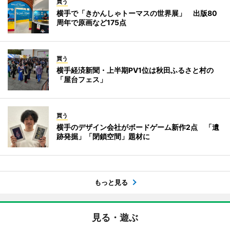
買う
横手で「きかんしゃトーマスの世界展」 出版80
周年で原画など175点
買う
横手経済新聞・上半期PV1位は秋田ふるさと村の
「屋台フェス」
買う
横手のデザイン会社がボードゲーム新作2点 「遺
跡発掘」「閉鎖空間」題材に
もっと見る
見る・遊ぶ