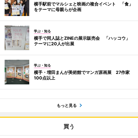
横手駅前でマルシェと映画の複合イベント 「食」
をテーマに母親らが企画
学ぶ・知る
横手で同人誌とZINEの展示販売会 「ハッコウ」
テーマに20人が出展
学ぶ・知る
横手・増田まんが美術館でマンガ原画展 27作家
100点以上
もっと見る
買う