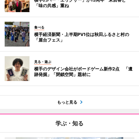
「味の共感」重ね
食べる
横手経済新聞・上半期PV1位は秋田ふるさと村の
「屋台フェス」
見る・遊ぶ
横手のデザイン会社がボードゲーム新作2点 「遺
跡発掘」「閉鎖空間」題材に
もっと見る
学ぶ・知る