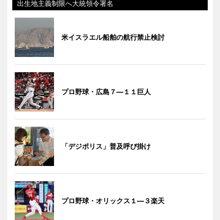
出生地主義制限へ大統領令署名
米イスラエル船舶の航行禁止検討
プロ野球・広島７―１１巨人
「デジポリス」普及呼び掛け
プロ野球・オリックス１―３楽天