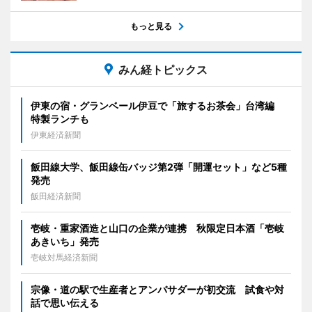
もっと見る
みん経トピックス
伊東の宿・グランベール伊豆で「旅するお茶会」台湾編
特製ランチも
伊東経済新聞
飯田線大学、飯田線缶バッジ第2弾「開運セット」など5種
発売
飯田経済新聞
壱岐・重家酒造と山口の企業が連携 秋限定日本酒「壱岐
あきいち」発売
壱岐対馬経済新聞
宗像・道の駅で生産者とアンバサダーが初交流 試食や対
話で思い伝える