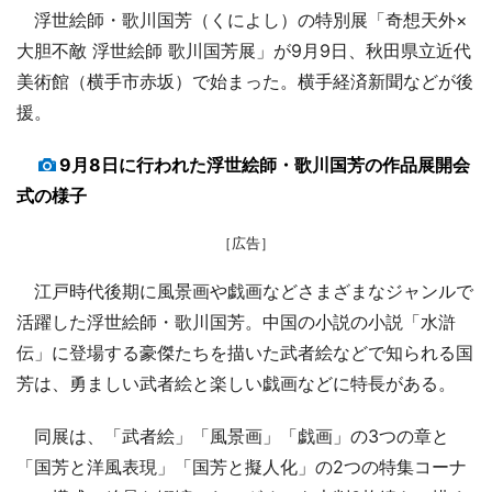
浮世絵師・歌川国芳（くによし）の特別展「奇想天外×
大胆不敵 浮世絵師 歌川国芳展」が9月9日、秋田県立近代
美術館（横手市赤坂）で始まった。横手経済新聞などが後
援。
9月8日に行われた浮世絵師・歌川国芳の作品展開会
式の様子
［広告］
江戸時代後期に風景画や戯画などさまざまなジャンルで
活躍した浮世絵師・歌川国芳。中国の小説の小説「水滸
伝」に登場する豪傑たちを描いた武者絵などで知られる国
芳は、勇ましい武者絵と楽しい戯画などに特長がある。
同展は、「武者絵」「風景画」「戯画」の3つの章と
「国芳と洋風表現」「国芳と擬人化」の2つの特集コーナ