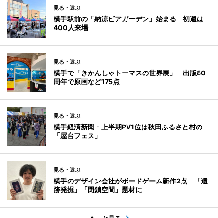
見る・遊ぶ
横手駅前の「納涼ビアガーデン」始まる 初週は
400人来場
見る・遊ぶ
横手で「きかんしゃトーマスの世界展」 出版80
周年で原画など175点
見る・遊ぶ
横手経済新聞・上半期PV1位は秋田ふるさと村の
「屋台フェス」
見る・遊ぶ
横手のデザイン会社がボードゲーム新作2点 「遺
跡発掘」「閉鎖空間」題材に
もっと見る