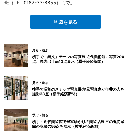
班（TEL
0182-33-8855
）まで。
地図を見る
見る・遊ぶ
横手で「縄文」テーマの写真展 近代美術館に写真200
点、県内出土品10点展示（横手経済新聞）
見る・遊ぶ
横手で昭和のスナップ写真展 地元写真家が市井の人を
撮影33点（横手経済新聞）
学ぶ・知る
横手・近代美術館で皇室ゆかりの美術品展 三の丸尚蔵
館の収蔵の55点を展示（横手経済新聞）