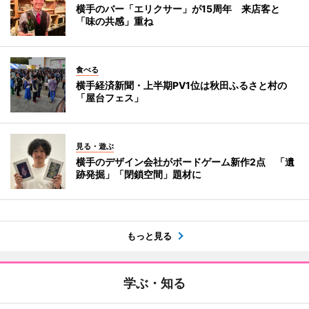
横手のバー「エリクサー」が15周年 来店客と
「味の共感」重ね
食べる
横手経済新聞・上半期PV1位は秋田ふるさと村の
「屋台フェス」
見る・遊ぶ
横手のデザイン会社がボードゲーム新作2点 「遺
跡発掘」「閉鎖空間」題材に
もっと見る
学ぶ・知る