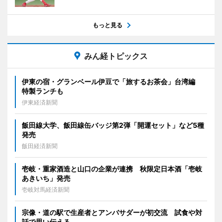
もっと見る
みん経トピックス
伊東の宿・グランベール伊豆で「旅するお茶会」台湾編
特製ランチも
伊東経済新聞
飯田線大学、飯田線缶バッジ第2弾「開運セット」など5種
発売
飯田経済新聞
壱岐・重家酒造と山口の企業が連携 秋限定日本酒「壱岐
あきいち」発売
壱岐対馬経済新聞
宗像・道の駅で生産者とアンバサダーが初交流 試食や対
話で思い伝える