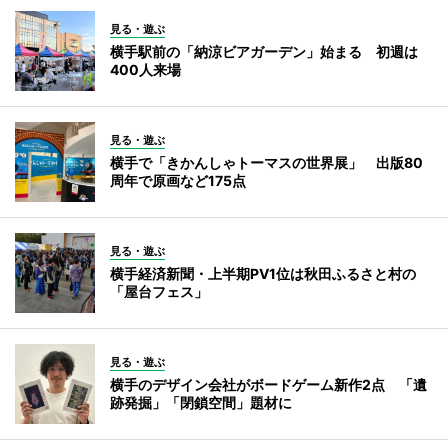
見る・遊ぶ
横手駅前の「納涼ビアガーデン」始まる 初週は
400人来場
見る・遊ぶ
横手で「きかんしゃトーマスの世界展」 出版80
周年で原画など175点
見る・遊ぶ
横手経済新聞・上半期PV1位は秋田ふるさと村の
「屋台フェス」
見る・遊ぶ
横手のデザイン会社がボードゲーム新作2点 「遺
跡発掘」「閉鎖空間」題材に