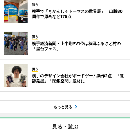
買う
横手で「きかんしゃトーマスの世界展」 出版80
周年で原画など175点
買う
横手経済新聞・上半期PV1位は秋田ふるさと村の
「屋台フェス」
買う
横手のデザイン会社がボードゲーム新作2点 「遺
跡発掘」「閉鎖空間」題材に
もっと見る
見る・遊ぶ