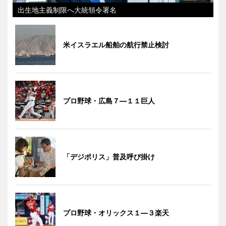
出生地主義制限へ大統領令署名
米イスラエル船舶の航行禁止検討
プロ野球・広島７―１１巨人
「デジポリス」普及呼び掛け
プロ野球・オリックス１―３楽天