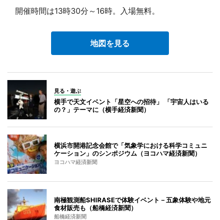
開催時間は13時30分～16時。入場無料。
地図を見る
見る・遊ぶ
横手で天文イベント「星空への招待」 「宇宙人はいる
の？」テーマに（横手経済新聞）
横浜市開港記念会館で「気象学における科学コミュニ
ケーション」のシンポジウム（ヨコハマ経済新聞）
ヨコハマ経済新聞
南極観測船SHIRASEで体験イベント－五象体験や地元
食材販売も（船橋経済新聞）
船橋経済新聞