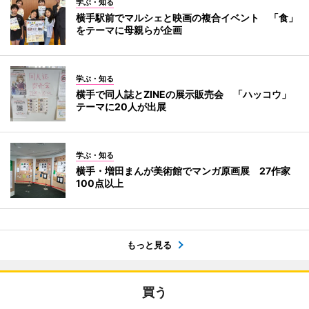
学ぶ・知る
横手駅前でマルシェと映画の複合イベント 「食」
をテーマに母親らが企画
学ぶ・知る
横手で同人誌とZINEの展示販売会 「ハッコウ」
テーマに20人が出展
学ぶ・知る
横手・増田まんが美術館でマンガ原画展 27作家
100点以上
もっと見る
買う