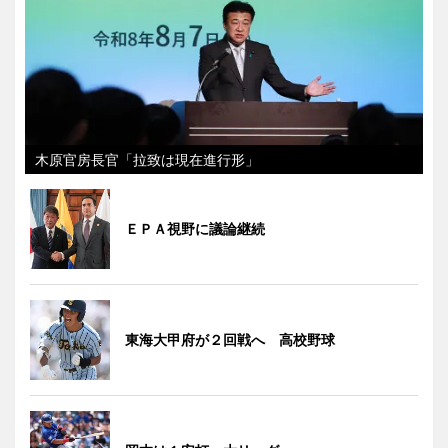
木原官房長官「拉致は現在進行形」
ＥＰＡ視野に議論継続
東海大甲府が２回戦へ 高校野球