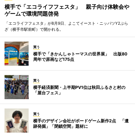
横手で「エコライフフェスタ」 親子向け体験会や
ゲームで環境問題啓発
「エコライフフェスタ」が8月9日、よこてイースト・ニッパツY2ぷら
ざ（横手市駅前町）で開かれる。
買う
横手で「きかんしゃトーマスの世界展」 出版80
周年で原画など175点
買う
横手経済新聞・上半期PV1位は秋田ふるさと村の
「屋台フェス」
買う
横手のデザイン会社がボードゲーム新作2点 「遺
跡発掘」「閉鎖空間」題材に