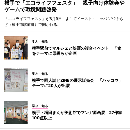
横手で「エコライフフェスタ」 親子向け体験会や
ゲームで環境問題啓発
「エコライフフェスタ」が8月9日、よこてイースト・ニッパツY2ぷら
ざ（横手市駅前町）で開かれる。
学ぶ・知る
横手駅前でマルシェと映画の複合イベント 「食」
をテーマに母親らが企画
学ぶ・知る
横手で同人誌とZINEの展示販売会 「ハッコウ」
テーマに20人が出展
学ぶ・知る
横手・増田まんが美術館でマンガ原画展 27作家
100点以上