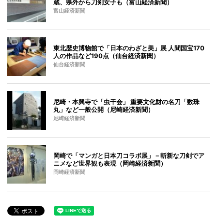
蔵、県外から刀剣女子も（富山経済新聞）
富山経済新聞
東北歴史博物館で「日本のわざと美」展 人間国宝170
人の作品など190点（仙台経済新聞）
仙台経済新聞
尼崎・本興寺で「虫干会」 重要文化財の名刀「数珠
丸」など一般公開（尼崎経済新聞）
尼崎経済新聞
岡崎で「マンガと日本刀コラボ展」－斬新な刀剣でア
ニメなど世界観も表現（岡崎経済新聞）
岡崎経済新聞