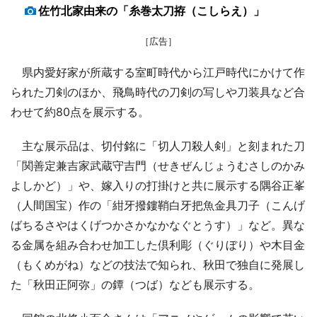
佐竹北家由来の「糸巻太刀拵（こしらえ）」
［広告］
県内愛好家が所蔵する室町時代から江戸時代にかけて作
られた刀剣のほか、飛鳥時代の刀剣の写しや刀装具など合
わせて約80点を展示する。
主な展示品は、切付銘に「切人刀殺人剣」と刻まれた刀
「関善定兼吉家武蔵守吉門（せきぜんじょうむさしのかみ
よしかど）」や、嫁入りの打掛けと共に展示する隅谷正峯
（人間国宝）作の「紺牙撥鏤鞘白牙把魚金具刀子（こんげ
ばちるさやはくげつかさかなかなぐとうす）」など。異な
る金属を組み合わせ加工した倶利彫（ぐりぼり）や木目金
（もくめがね）などの技法で知られ、秋田で独自に発展し
た「秋田正阿弥」の鐔（つば）なども展示する。