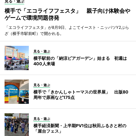
見る・遊ぶ
横手で「エコライフフェスタ」 親子向け体験会や
ゲームで環境問題啓発
「エコライフフェスタ」が8月9日、よこてイースト・ニッパツY2ぷら
ざ（横手市駅前町）で開かれる。
見る・遊ぶ
横手駅前の「納涼ビアガーデン」始まる 初週は
400人来場
見る・遊ぶ
横手で「きかんしゃトーマスの世界展」 出版80
周年で原画など175点
見る・遊ぶ
横手経済新聞・上半期PV1位は秋田ふるさと村の
「屋台フェス」