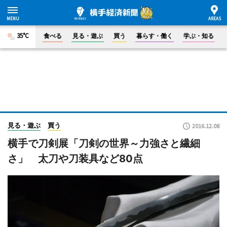
35°C
食べる
見る・遊ぶ
買う
暮らす・働く
学ぶ・知る
見る・遊ぶ
買う
2016.12.08
横手で刀剣展「刀剣の世界～力強さと繊細
さ」 太刀や刀装具など80点