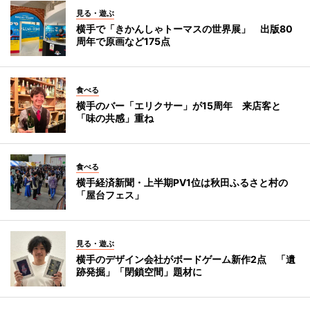
見る・遊ぶ
横手で「きかんしゃトーマスの世界展」 出版80
周年で原画など175点
食べる
横手のバー「エリクサー」が15周年 来店客と
「味の共感」重ね
食べる
横手経済新聞・上半期PV1位は秋田ふるさと村の
「屋台フェス」
見る・遊ぶ
横手のデザイン会社がボードゲーム新作2点 「遺
跡発掘」「閉鎖空間」題材に