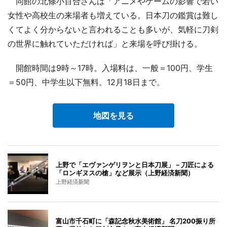
同館の北條小百合さんは「アニメやゲームの影響で若い
女性や高校生の来場者も増えている。日本刀の鑑賞は難し
くてよく分からないと言われることも多いが、気軽に刀剣
の世界に触れていただければ」と来場を呼び掛ける。
開館時間は9時～17時。入場料は、一般＝100円、学生
＝50円、中学生以下無料。12月18日まで。
地図を見る
上野で「エヴァンゲリヲンと日本刀展」－刀匠による
「ロンギヌスの槍」など展示（上野経済新聞）
上野経済新聞
富山市千石町に「森記念秋水美術館」 名刀200振り所