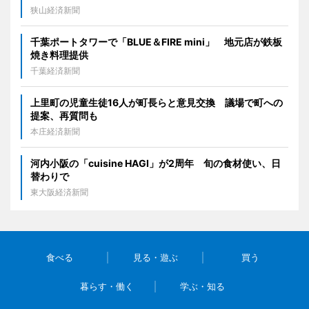
狭山経済新聞
千葉ポートタワーで「BLUE＆FIRE mini」 地元店が鉄板
焼き料理提供
千葉経済新聞
上里町の児童生徒16人が町長らと意見交換 議場で町への
提案、再質問も
本庄経済新聞
河内小阪の「cuisine HAGI」が2周年 旬の食材使い、日
替わりで
東大阪経済新聞
食べる
見る・遊ぶ
買う
暮らす・働く
学ぶ・知る