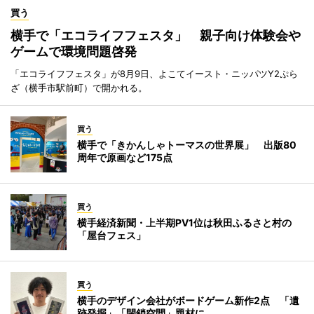
買う
横手で「エコライフフェスタ」 親子向け体験会や
ゲームで環境問題啓発
「エコライフフェスタ」が8月9日、よこてイースト・ニッパツY2ぷら
ざ（横手市駅前町）で開かれる。
買う
横手で「きかんしゃトーマスの世界展」 出版80
周年で原画など175点
買う
横手経済新聞・上半期PV1位は秋田ふるさと村の
「屋台フェス」
買う
横手のデザイン会社がボードゲーム新作2点 「遺
跡発掘」「閉鎖空間」題材に