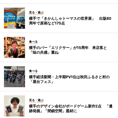
見る・遊ぶ
横手で「きかんしゃトーマスの世界展」 出版80
周年で原画など175点
食べる
横手のバー「エリクサー」が15周年 来店客と
「味の共感」重ね
食べる
横手経済新聞・上半期PV1位は秋田ふるさと村の
「屋台フェス」
見る・遊ぶ
横手のデザイン会社がボードゲーム新作2点 「遺
跡発掘」「閉鎖空間」題材に