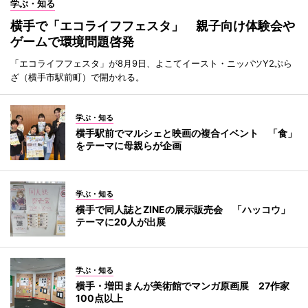
学ぶ・知る
横手で「エコライフフェスタ」 親子向け体験会や
ゲームで環境問題啓発
「エコライフフェスタ」が8月9日、よこてイースト・ニッパツY2ぷら
ざ（横手市駅前町）で開かれる。
学ぶ・知る
横手駅前でマルシェと映画の複合イベント 「食」
をテーマに母親らが企画
学ぶ・知る
横手で同人誌とZINEの展示販売会 「ハッコウ」
テーマに20人が出展
学ぶ・知る
横手・増田まんが美術館でマンガ原画展 27作家
100点以上