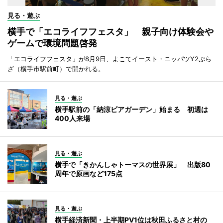
見る・遊ぶ
横手で「エコライフフェスタ」 親子向け体験会や
ゲームで環境問題啓発
「エコライフフェスタ」が8月9日、よこてイースト・ニッパツY2ぷら
ざ（横手市駅前町）で開かれる。
見る・遊ぶ
横手駅前の「納涼ビアガーデン」始まる 初週は
400人来場
見る・遊ぶ
横手で「きかんしゃトーマスの世界展」 出版80
周年で原画など175点
見る・遊ぶ
横手経済新聞・上半期PV1位は秋田ふるさと村の