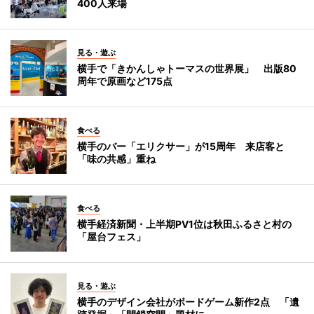
400人来場
見る・遊ぶ
横手で「きかんしゃトーマスの世界展」 出版80
周年で原画など175点
食べる
横手のバー「エリクサー」が15周年 来店客と
「味の共感」重ね
食べる
横手経済新聞・上半期PV1位は秋田ふるさと村の
「屋台フェス」
見る・遊ぶ
横手のデザイン会社がボードゲーム新作2点 「遺