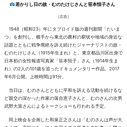
若かりし日の故・むのたけじさんと笹本恒子さん
［広告］
1948（昭和23）年にタブロイド版の週刊新聞「たいま
つ」を創刊し、横手から東北の農村の窮状や地域の身近な
話題とともに戦争廃絶を訴え続けたジャーナリストの故・
むのたけじさん（1915年生まれ）と、東京都品川区出身で
日本初の女性報道写真家「笹本恒子」さん（1914年生ま
れ）の2人の101歳を追ったドキュメンタリー作品。2017
年6月公開。上映時間は91分。
当日は、むのさんとともに平和を訴える活動を続けるな
ど親交の深かった作家の落合恵子さんと、むのさんの次男
武野大策さんによるトークショーも行われる予定。
同上映会を企画した和泉正之さんは「むのさんは声が大