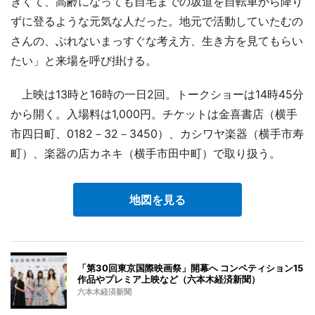
きくて、高齢になっても自宅までの坂道を自転車から降り
ずに登るような元気な人だった。地元で活動していたむの
さんの、ぶれないまっすぐな考え方、生き方を見てもらい
たい」と来場を呼び掛ける。
上映は13時と16時の一日2回。トークショーは14時45分
から開く。入場料は1,000円。チケットは金喜書店（横手
市四日町、0182－32－3450）、カシワヤ楽器（横手市寿
町）、楽器の店カネキ（横手市田中町）で取り扱う。
地図を見る
「第30回東京国際映画祭」開幕へ コンペティション15
作品やプレミア上映など（六本木経済新聞）
六本木経済新聞