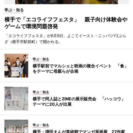
学ぶ・知る
横手で「エコライフフェスタ」 親子向け体験会や
ゲームで環境問題啓発
「エコライフフェスタ」が8月9日、よこてイースト・ニッパツY2ぷら
ざ（横手市駅前町）で開かれる。
学ぶ・知る
横手駅前でマルシェと映画の複合イベント 「食」
をテーマに母親らが企画
学ぶ・知る
横手で同人誌とZINEの展示販売会 「ハッコウ」
テーマに20人が出展
学ぶ・知る
横手・増田まんが美術館でマンガ原画展 27作家