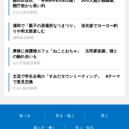
墨田区役所、「令和8年8月8日婚」 300人超が婚姻届、
開庁前から長い列
すみだ経済新聞
浦和で「親子の居場所なつまつり」 浴衣姿でヨーヨー釣
りや和太鼓楽しむ
浦和経済新聞
厚狭に保護猫カフェ「ねことおちゃ」 古民家改築、猫と
の触れ合いも
山口宇部経済新聞
文花で学生企画の「すみだタウンミーティング」 4テーマ
で意見交換
すみだ経済新聞
食べる
見る・遊ぶ
買う
暮らす・働く
学ぶ・知る