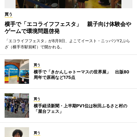
買う
横手で「エコライフフェスタ」 親子向け体験会や
ゲームで環境問題啓発
「エコライフフェスタ」が8月9日、よこてイースト・ニッパツY2ぷら
ざ（横手市駅前町）で開かれる。
買う
横手で「きかんしゃトーマスの世界展」 出版80
周年で原画など175点
買う
横手経済新聞・上半期PV1位は秋田ふるさと村の
「屋台フェス」
買う