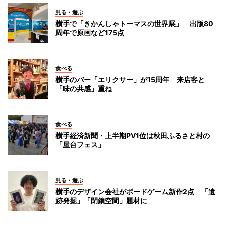
見る・遊ぶ
横手で「きかんしゃトーマスの世界展」 出版80
周年で原画など175点
食べる
横手のバー「エリクサー」が15周年 来店客と
「味の共感」重ね
食べる
横手経済新聞・上半期PV1位は秋田ふるさと村の
「屋台フェス」
見る・遊ぶ
横手のデザイン会社がボードゲーム新作2点 「遺
跡発掘」「閉鎖空間」題材に