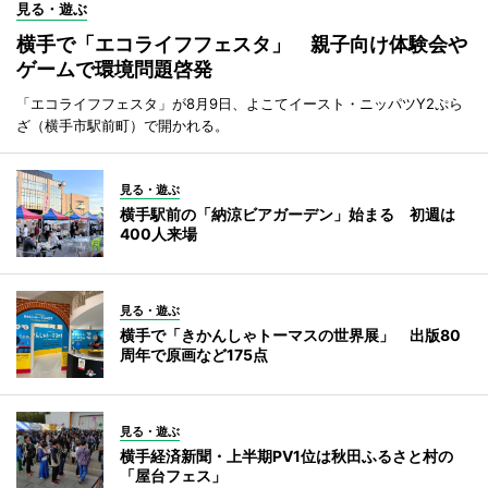
見る・遊ぶ
横手で「エコライフフェスタ」 親子向け体験会や
ゲームで環境問題啓発
「エコライフフェスタ」が8月9日、よこてイースト・ニッパツY2ぷら
ざ（横手市駅前町）で開かれる。
見る・遊ぶ
横手駅前の「納涼ビアガーデン」始まる 初週は
400人来場
見る・遊ぶ
横手で「きかんしゃトーマスの世界展」 出版80
周年で原画など175点
見る・遊ぶ
横手経済新聞・上半期PV1位は秋田ふるさと村の
「屋台フェス」