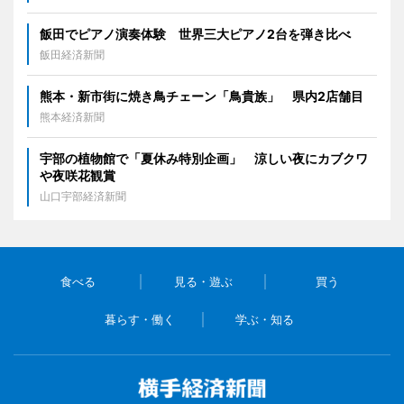
飯田でピアノ演奏体験 世界三大ピアノ2台を弾き比べ
飯田経済新聞
熊本・新市街に焼き鳥チェーン「鳥貴族」 県内2店舗目
熊本経済新聞
宇部の植物館で「夏休み特別企画」 涼しい夜にカブクワ
や夜咲花観賞
山口宇部経済新聞
食べる
見る・遊ぶ
買う
暮らす・働く
学ぶ・知る