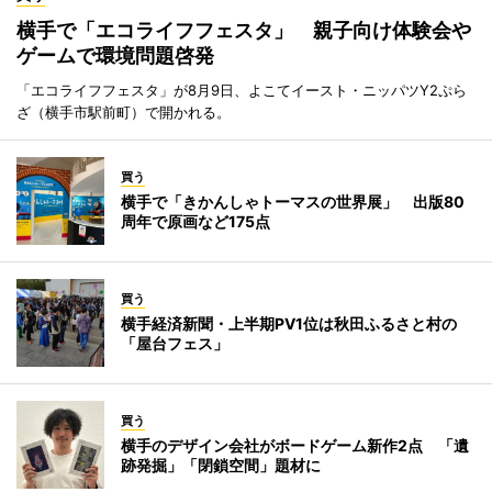
横手で「エコライフフェスタ」 親子向け体験会や
ゲームで環境問題啓発
「エコライフフェスタ」が8月9日、よこてイースト・ニッパツY2ぷら
ざ（横手市駅前町）で開かれる。
買う
横手で「きかんしゃトーマスの世界展」 出版80
周年で原画など175点
買う
横手経済新聞・上半期PV1位は秋田ふるさと村の
「屋台フェス」
買う
横手のデザイン会社がボードゲーム新作2点 「遺
跡発掘」「閉鎖空間」題材に