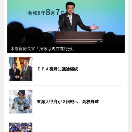
木原官房長官「拉致は現在進行形」
ＥＰＡ視野に議論継続
東海大甲府が２回戦へ 高校野球