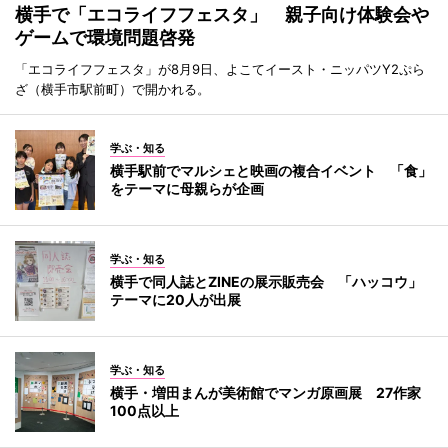
横手で「エコライフフェスタ」 親子向け体験会や
ゲームで環境問題啓発
「エコライフフェスタ」が8月9日、よこてイースト・ニッパツY2ぷら
ざ（横手市駅前町）で開かれる。
学ぶ・知る
横手駅前でマルシェと映画の複合イベント 「食」
をテーマに母親らが企画
学ぶ・知る
横手で同人誌とZINEの展示販売会 「ハッコウ」
テーマに20人が出展
学ぶ・知る
横手・増田まんが美術館でマンガ原画展 27作家
100点以上