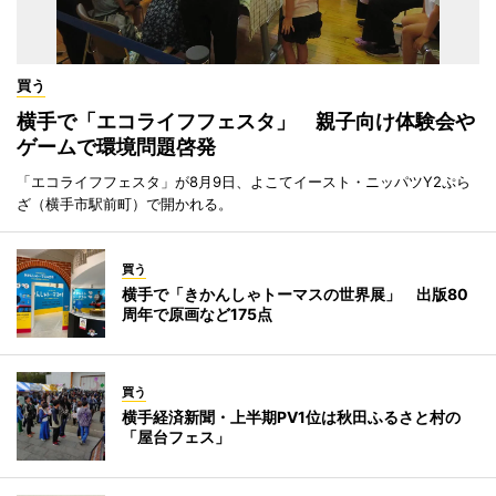
買う
横手で「エコライフフェスタ」 親子向け体験会や
ゲームで環境問題啓発
「エコライフフェスタ」が8月9日、よこてイースト・ニッパツY2ぷら
ざ（横手市駅前町）で開かれる。
買う
横手で「きかんしゃトーマスの世界展」 出版80
周年で原画など175点
買う
横手経済新聞・上半期PV1位は秋田ふるさと村の
「屋台フェス」