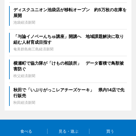
ディスクユニオン池袋店が移転オープン 約5万枚の在庫を
展開
池袋経済新聞
「与論イノベーんちゅ講座」開講へ 地域課題解決に取り
組む人材育成目指す
奄美群島南三島経済新聞
横瀬町で協力隊が「けもの相談所」 データ蓄積で鳥獣被
害防ぐ
秩父経済新聞
秋田で「いぶりがっこレアチーズケーキ」 県内14店で先
行販売
秋田経済新聞
食べる
見る・遊ぶ
買う