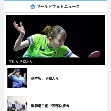
ワールドフォトニュース
早田が８強入り
張本智、８強入り
脳腫瘍手術で誤部位摘出