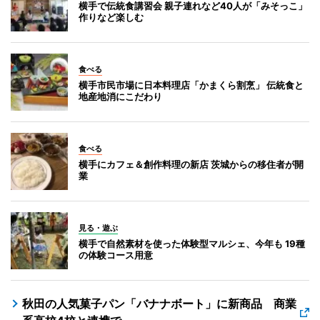
横手で伝統食講習会 親子連れなど40人が「みそっこ」
作りなど楽しむ
食べる
横手市民市場に日本料理店「かまくら割烹」 伝統食と
地産地消にこだわり
食べる
横手にカフェ＆創作料理の新店 茨城からの移住者が開
業
見る・遊ぶ
横手で自然素材を使った体験型マルシェ、今年も 19種
の体験コース用意
秋田の人気菓子パン「バナナボート」に新商品 商業