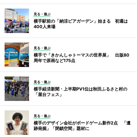
見る・遊ぶ
横手駅前の「納涼ビアガーデン」始まる 初週は
400人来場
見る・遊ぶ
横手で「きかんしゃトーマスの世界展」 出版80
周年で原画など175点
見る・遊ぶ
横手経済新聞・上半期PV1位は秋田ふるさと村の
「屋台フェス」
見る・遊ぶ
横手のデザイン会社がボードゲーム新作2点 「遺
跡発掘」「閉鎖空間」題材に