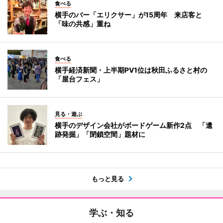
食べる
横手のバー「エリクサー」が15周年 来店客と
「味の共感」重ね
食べる
横手経済新聞・上半期PV1位は秋田ふるさと村の
「屋台フェス」
見る・遊ぶ
横手のデザイン会社がボードゲーム新作2点 「遺
跡発掘」「閉鎖空間」題材に
もっと見る
学ぶ・知る