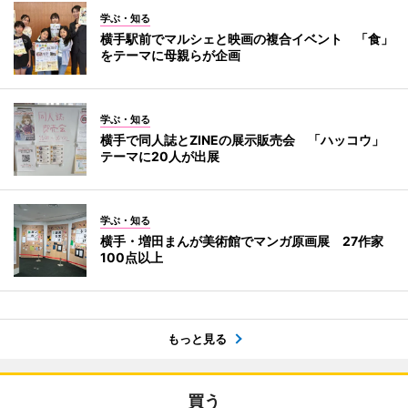
学ぶ・知る
横手駅前でマルシェと映画の複合イベント 「食」
をテーマに母親らが企画
学ぶ・知る
横手で同人誌とZINEの展示販売会 「ハッコウ」
テーマに20人が出展
学ぶ・知る
横手・増田まんが美術館でマンガ原画展 27作家
100点以上
もっと見る
買う