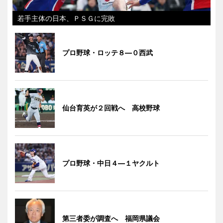
若手主体の日本、ＰＳＧに完敗
プロ野球・ロッテ８―０西武
仙台育英が２回戦へ 高校野球
プロ野球・中日４―１ヤクルト
第三者委が調査へ 福岡県議会