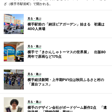
ざ（横手市駅前町）で開かれる。
見る・遊ぶ
横手駅前の「納涼ビアガーデン」始まる 初週は
400人来場
見る・遊ぶ
横手で「きかんしゃトーマスの世界展」 出版80
周年で原画など175点
見る・遊ぶ
横手経済新聞・上半期PV1位は秋田ふるさと村の
「屋台フェス」
見る・遊ぶ
横手のデザイン会社がボードゲーム新作2点 「遺
跡発掘」「閉鎖空間」題材に