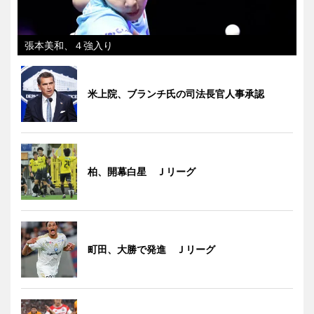
張本美和、４強入り
米上院、ブランチ氏の司法長官人事承認
柏、開幕白星 Ｊリーグ
町田、大勝で発進 Ｊリーグ