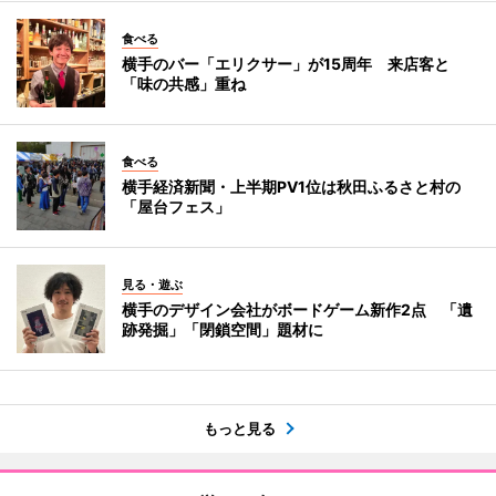
食べる
横手のバー「エリクサー」が15周年 来店客と
「味の共感」重ね
食べる
横手経済新聞・上半期PV1位は秋田ふるさと村の
「屋台フェス」
見る・遊ぶ
横手のデザイン会社がボードゲーム新作2点 「遺
跡発掘」「閉鎖空間」題材に
もっと見る