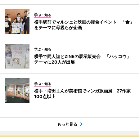
学ぶ・知る
横手駅前でマルシェと映画の複合イベント 「食」
をテーマに母親らが企画
学ぶ・知る
横手で同人誌とZINEの展示販売会 「ハッコウ」
テーマに20人が出展
学ぶ・知る
横手・増田まんが美術館でマンガ原画展 27作家
100点以上
もっと見る