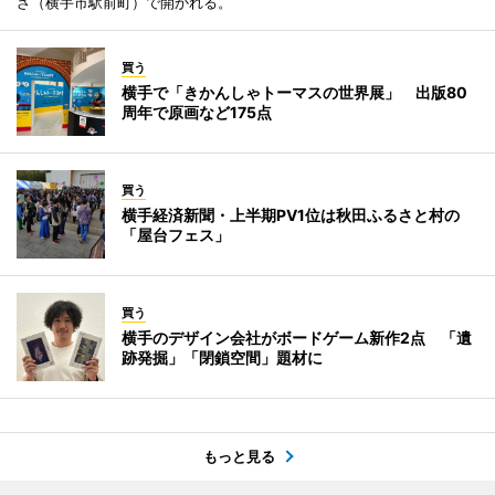
ざ（横手市駅前町）で開かれる。
買う
横手で「きかんしゃトーマスの世界展」 出版80
周年で原画など175点
買う
横手経済新聞・上半期PV1位は秋田ふるさと村の
「屋台フェス」
買う
横手のデザイン会社がボードゲーム新作2点 「遺
跡発掘」「閉鎖空間」題材に
もっと見る