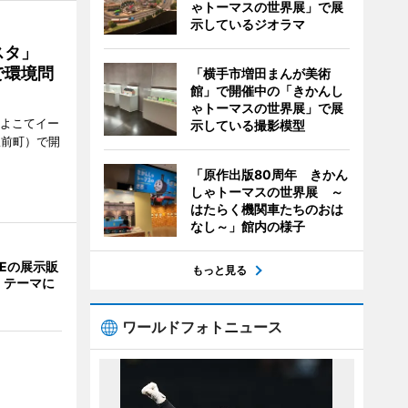
ゃトーマスの世界展」で展
示しているジオラマ
ェスタ」
で環境問
「横手市増田まんが美術
館」で開催中の「きかんし
ゃトーマスの世界展」で展
、よこてイー
示している撮影模型
駅前町）で開
「原作出版80周年 きかん
しゃトーマスの世界展 ～
はたらく機関車たちのおは
なし～」館内の様子
NEの展示販
もっと見る
」テーマに
ワールドフォトニュース