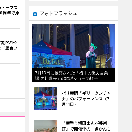
ゃトーマス
フォトフラッシュ
0周年で原
期PV1位
の「屋台フ
7月10日に披露された「横手の魅力営業
課 西川課長」の歌謡ショーの様子
バリ舞踊「ギリ・クンチャ
ナ」のパフォーマンス（7
月11日）
「横手市増田まんが美術
館」で開催中の「きかんし