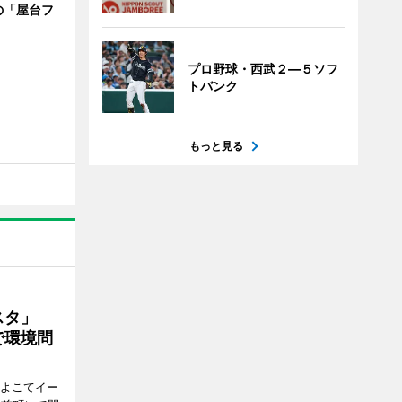
の「屋台フ
プロ野球・西武２―５ソフ
トバンク
もっと見る
ェスタ」
で環境問
、よこてイー