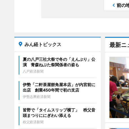
前の
みん経トピックス
最新ニ
夏の八戸三社大祭で冬の「えんぶり」公
演 青森ねぶた祭関係者の姿も
八戸経済新聞
伊勢「二軒茶屋餅角屋本店」が内宮前に
出店 創業450年間で初の支店
伊勢志摩経済新聞
皆野で「タイムスリップ横丁」 秩父音
頭まつりににぎわい添える
秩父経済新聞