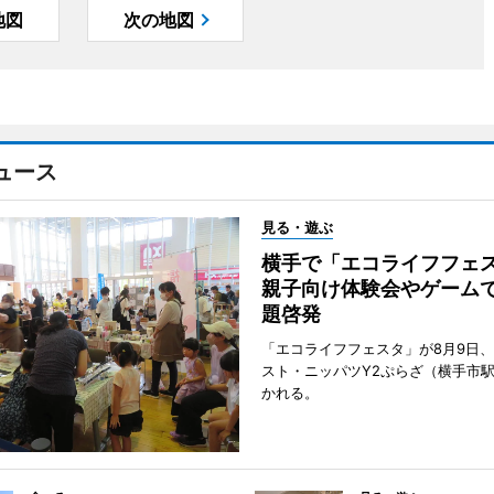
地図
次の地図
ュース
見る・遊ぶ
横手で「エコライフフ
親子向け体験会やゲーム
題啓発
「エコライフフェスタ」が8月9日
スト・ニッパツY2ぷらざ（横手市
かれる。