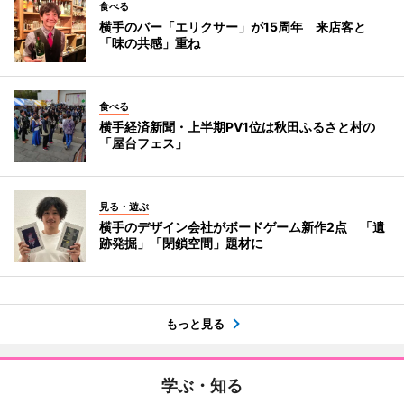
食べる
横手のバー「エリクサー」が15周年 来店客と
「味の共感」重ね
食べる
横手経済新聞・上半期PV1位は秋田ふるさと村の
「屋台フェス」
見る・遊ぶ
横手のデザイン会社がボードゲーム新作2点 「遺
跡発掘」「閉鎖空間」題材に
もっと見る
学ぶ・知る