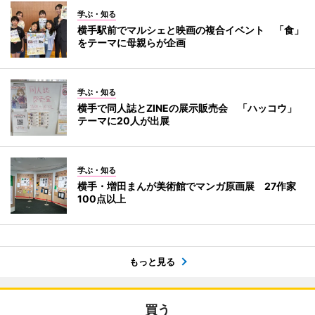
学ぶ・知る
横手駅前でマルシェと映画の複合イベント 「食」
をテーマに母親らが企画
学ぶ・知る
横手で同人誌とZINEの展示販売会 「ハッコウ」
テーマに20人が出展
学ぶ・知る
横手・増田まんが美術館でマンガ原画展 27作家
100点以上
もっと見る
買う