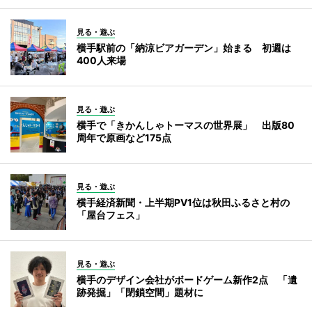
見る・遊ぶ
横手駅前の「納涼ビアガーデン」始まる 初週は
400人来場
見る・遊ぶ
横手で「きかんしゃトーマスの世界展」 出版80
周年で原画など175点
見る・遊ぶ
横手経済新聞・上半期PV1位は秋田ふるさと村の
「屋台フェス」
見る・遊ぶ
横手のデザイン会社がボードゲーム新作2点 「遺
跡発掘」「閉鎖空間」題材に