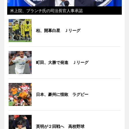
米上院、ブランチ氏の司法長官人事承認
柏、開幕白星 Ｊリーグ
町田、大勝で発進 Ｊリーグ
日本、豪州に惜敗 ラグビー
英明が２回戦へ 高校野球