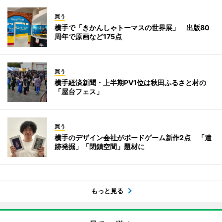
買う
横手で「きかんしゃトーマスの世界展」 出版80
周年で原画など175点
買う
横手経済新聞・上半期PV1位は秋田ふるさと村の
「屋台フェス」
買う
横手のデザイン会社がボードゲーム新作2点 「遺
跡発掘」「閉鎖空間」題材に
もっと見る