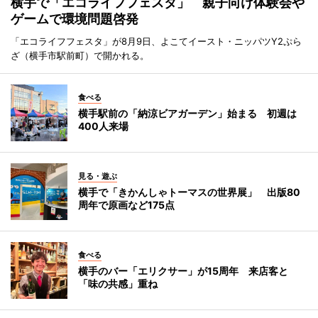
横手で「エコライフフェスタ」 親子向け体験会や
ゲームで環境問題啓発
「エコライフフェスタ」が8月9日、よこてイースト・ニッパツY2ぷら
ざ（横手市駅前町）で開かれる。
食べる
横手駅前の「納涼ビアガーデン」始まる 初週は
400人来場
見る・遊ぶ
横手で「きかんしゃトーマスの世界展」 出版80
周年で原画など175点
食べる
横手のバー「エリクサー」が15周年 来店客と
「味の共感」重ね