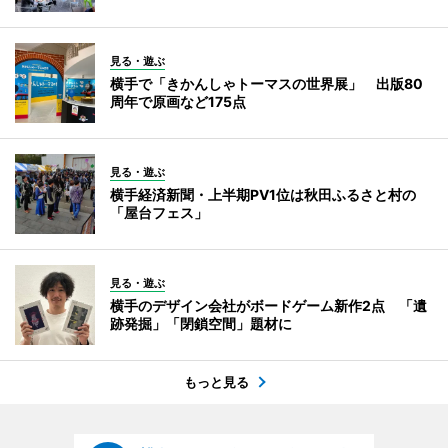
見る・遊ぶ
横手で「きかんしゃトーマスの世界展」 出版80
周年で原画など175点
見る・遊ぶ
横手経済新聞・上半期PV1位は秋田ふるさと村の
「屋台フェス」
見る・遊ぶ
横手のデザイン会社がボードゲーム新作2点 「遺
跡発掘」「閉鎖空間」題材に
もっと見る