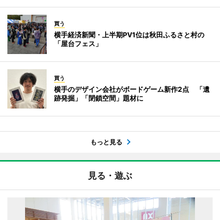
買う
横手経済新聞・上半期PV1位は秋田ふるさと村の
「屋台フェス」
買う
横手のデザイン会社がボードゲーム新作2点 「遺
跡発掘」「閉鎖空間」題材に
もっと見る
見る・遊ぶ