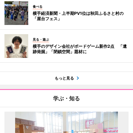
食べる
横手経済新聞・上半期PV1位は秋田ふるさと村の
「屋台フェス」
見る・遊ぶ
横手のデザイン会社がボードゲーム新作2点 「遺
跡発掘」「閉鎖空間」題材に
もっと見る
学ぶ・知る