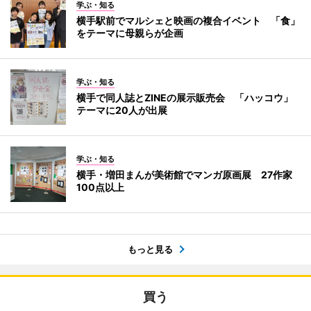
学ぶ・知る
横手駅前でマルシェと映画の複合イベント 「食」
をテーマに母親らが企画
学ぶ・知る
横手で同人誌とZINEの展示販売会 「ハッコウ」
テーマに20人が出展
学ぶ・知る
横手・増田まんが美術館でマンガ原画展 27作家
100点以上
もっと見る
買う