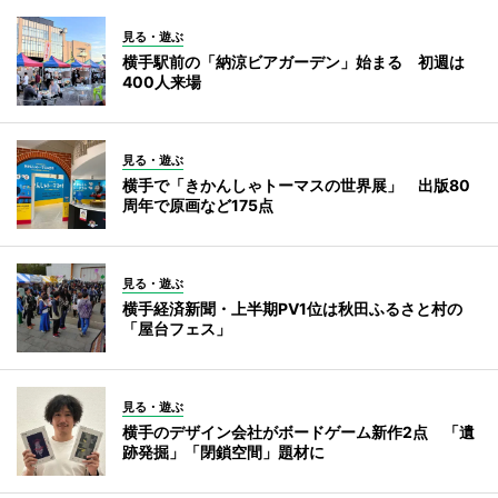
見る・遊ぶ
横手駅前の「納涼ビアガーデン」始まる 初週は
400人来場
見る・遊ぶ
横手で「きかんしゃトーマスの世界展」 出版80
周年で原画など175点
見る・遊ぶ
横手経済新聞・上半期PV1位は秋田ふるさと村の
「屋台フェス」
見る・遊ぶ
横手のデザイン会社がボードゲーム新作2点 「遺
跡発掘」「閉鎖空間」題材に