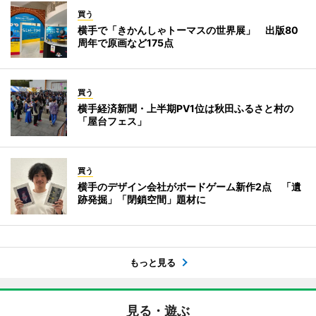
買う
横手で「きかんしゃトーマスの世界展」 出版80
周年で原画など175点
買う
横手経済新聞・上半期PV1位は秋田ふるさと村の
「屋台フェス」
買う
横手のデザイン会社がボードゲーム新作2点 「遺
跡発掘」「閉鎖空間」題材に
もっと見る
見る・遊ぶ