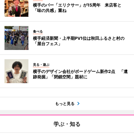
横手のバー「エリクサー」が15周年 来店客と
「味の共感」重ね
食べる
横手経済新聞・上半期PV1位は秋田ふるさと村の
「屋台フェス」
見る・遊ぶ
横手のデザイン会社がボードゲーム新作2点 「遺
跡発掘」「閉鎖空間」題材に
もっと見る
学ぶ・知る