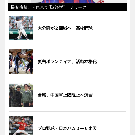
長友佑都、Ｆ東京で現役続行 Ｊリーグ
大分商が２回戦へ 高校野球
災害ボランティア、活動本格化
台湾、中国軍上陸阻止へ演習
プロ野球・日本ハム０―６楽天