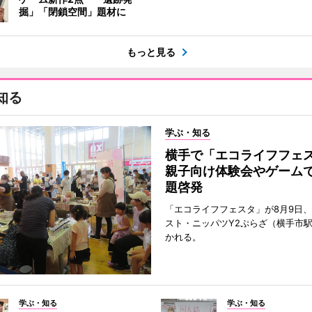
掘」「閉鎖空間」題材に
もっと見る
知る
学ぶ・知る
横手で「エコライフフ
親子向け体験会やゲーム
題啓発
「エコライフフェスタ」が8月9日
スト・ニッパツY2ぷらざ（横手市
かれる。
学ぶ・知る
学ぶ・知る