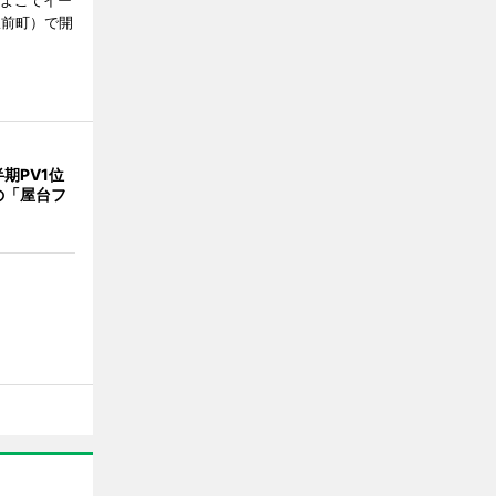
、よこてイー
駅前町）で開
期PV1位
の「屋台フ