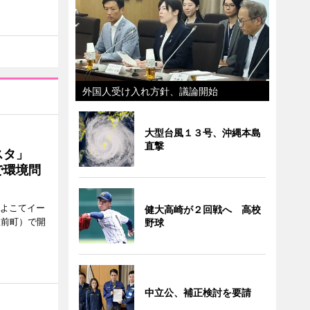
外国人受け入れ方針、議論開始
大型台風１３号、沖縄本島
直撃
ェスタ」
で環境問
、よこてイー
健大高崎が２回戦へ 高校
駅前町）で開
野球
中立公、補正検討を要請