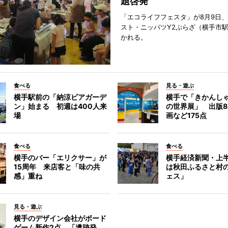
題啓発
「エコライフフェスタ」が8月9日
スト・ニッパツY2ぷらざ（横手市
かれる。
食べる
見る・遊ぶ
横手駅前の「納涼ビアガーデ
横手で「きかんし
ン」始まる 初週は400人来
の世界展」 出版8
場
画など175点
食べる
食べる
横手のバー「エリクサー」が
横手経済新聞・上半
15周年 来店客と「味の共
は秋田ふるさと村
感」重ね
ェス」
見る・遊ぶ
横手のデザイン会社がボード
ゲーム新作2点 「遺跡発