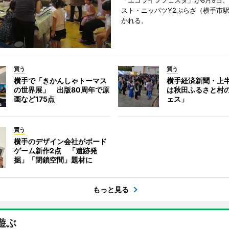
「エコライフフェスタ」が8月9日
スト・ニッパツY2ぷらざ（横手市
かれる。
買う
買う
横手で「きかんしゃトーマス
横手経済新聞・上半
の世界展」 出版80周年で原
は秋田ふるさと村
画など175点
ェス」
買う
横手のデザイン会社がボード
ゲーム新作2点 「遺跡発
掘」「閉鎖空間」題材に
もっと見る
遊ぶ