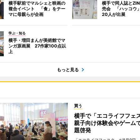
横手駅前でマルシェと映画の
横手で同人誌とZI
複合イベント 「食」をテー
売会 「ハッコウ
マに母親らが企画
20人が出展
学ぶ・知る
横手・増田まんが美術館でマ
ンガ原画展 27作家100点以
上
もっと見る
買う
横手で「エコライフフ
親子向け体験会やゲーム
題啓発