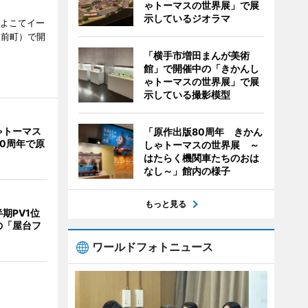
ゃトーマスの世界展」で展
示しているジオラマ
、よこてイー
駅前町）で開
「横手市増田まんが美術
館」で開催中の「きかんし
ゃトーマスの世界展」で展
示している撮影模型
ゃトーマス
「原作出版80周年 きかん
0周年で原
しゃトーマスの世界展 ～
はたらく機関車たちのおは
なし～」館内の様子
もっと見る
期PV1位
の「屋台フ
ワールドフォトニュース