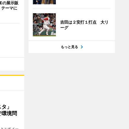
NEの展示販
」テーマに
吉田は２安打１打点 大リ
ーグ
もっと見る
ェスタ」
で環境問