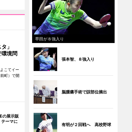
早田が８強入り
ェスタ」
で環境問
張本智、８強入り
、よこてイー
駅前町）で開
脳腫瘍手術で誤部位摘出
NEの展示販
」テーマに
有明が２回戦へ 高校野球