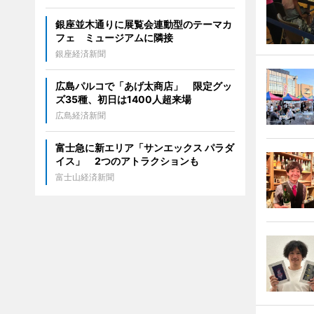
銀座並木通りに展覧会連動型のテーマカ
フェ ミュージアムに隣接
銀座経済新聞
広島パルコで「あげ太商店」 限定グッ
ズ35種、初日は1400人超来場
広島経済新聞
富士急に新エリア「サンエックス パラダ
イス」 2つのアトラクションも
富士山経済新聞