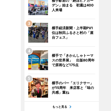
横手駅前の「納涼ビアガー
デン」始まる 初週は400
人来場
横手経済新聞・上半期PV1
位は秋田ふるさと村の「屋
台フェス」
横手で「きかんしゃトーマ
スの世界展」 出版80周年
で原画など175点
横手のバー「エリクサー」
が15周年 来店客と「味の
共感」重ね
もっと見る