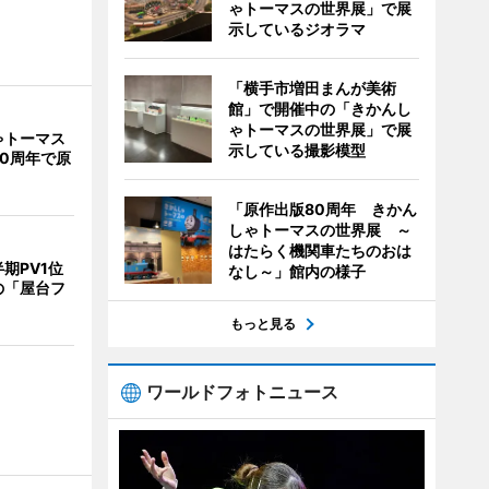
ゃトーマスの世界展」で展
示しているジオラマ
「横手市増田まんが美術
館」で開催中の「きかんし
ゃトーマスの世界展」で展
ゃトーマス
示している撮影模型
0周年で原
「原作出版80周年 きかん
しゃトーマスの世界展 ～
はたらく機関車たちのおは
期PV1位
なし～」館内の様子
の「屋台フ
もっと見る
ワールドフォトニュース