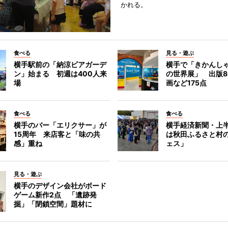
かれる。
食べる
見る・遊ぶ
横手駅前の「納涼ビアガーデ
横手で「きかんし
ン」始まる 初週は400人来
の世界展」 出版8
場
画など175点
食べる
食べる
横手のバー「エリクサー」が
横手経済新聞・上半
15周年 来店客と「味の共
は秋田ふるさと村
感」重ね
ェス」
見る・遊ぶ
横手のデザイン会社がボード
ゲーム新作2点 「遺跡発
掘」「閉鎖空間」題材に