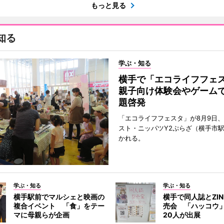
もっと見る
知る
学ぶ・知る
横手で「エコライフフ
親子向け体験会やゲーム
題啓発
「エコライフフェスタ」が8月9日
スト・ニッパツY2ぷらざ（横手市
かれる。
学ぶ・知る
学ぶ・知る
横手駅前でマルシェと映画の
横手で同人誌とZI
複合イベント 「食」をテー
売会 「ハッコウ
マに母親らが企画
20人が出展