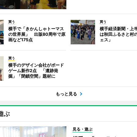
買う
買う
横手で「きかんしゃトーマス
横手経済新聞・上半
の世界展」 出版80周年で原
は秋田ふるさと村
画など175点
ェス」
買う
横手のデザイン会社がボード
ゲーム新作2点 「遺跡発
掘」「閉鎖空間」題材に
もっと見る
遊ぶ
見る・遊ぶ