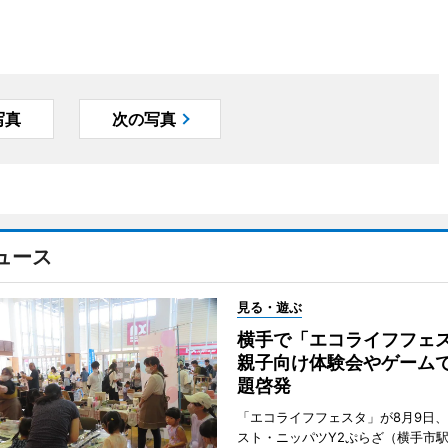
写真
次の写真
ュース
見る・遊ぶ
横手で「エコライフフ
親子向け体験会やゲーム
題啓発
「エコライフフェスタ」が8月9日
スト・ニッパツY2ぷらざ（横手市