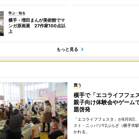
学ぶ・知る
横手・増田まんが美術館でマ
ンガ原画展 27作家100点以
上
もっと見る
買う
横手で「エコライフフ
親子向け体験会やゲーム
題啓発
「エコライフフェスタ」が8月9日
スト・ニッパツY2ぷらざ（横手市
かれる。