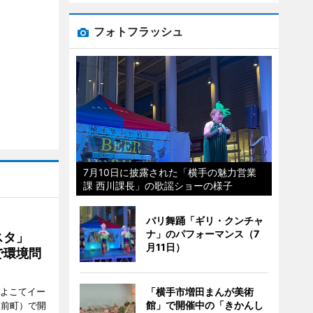
フォトフラッシュ
7月10日に披露された「横手の魅力営業
課 西川課長」の歌謡ショーの様子
バリ舞踊「ギリ・クンチャ
ナ」のパフォーマンス（7
ェスタ」
月11日）
で環境問
、よこてイー
「横手市増田まんが美術
館」で開催中の「きかんし
駅前町）で開