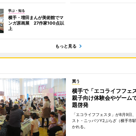
学ぶ・知る
横手・増田まんが美術館でマ
ンガ原画展 27作家100点以
上
もっと見る
買う
横手で「エコライフフ
親子向け体験会やゲーム
題啓発
「エコライフフェスタ」が8月9日
スト・ニッパツY2ぷらざ（横手市
かれる。