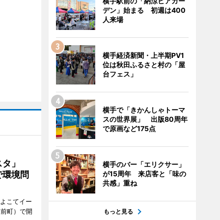
横手駅前の「納涼ビアガー
デン」始まる 初週は400
人来場
横手経済新聞・上半期PV1
位は秋田ふるさと村の「屋
台フェス」
横手で「きかんしゃトーマ
スの世界展」 出版80周年
で原画など175点
ェスタ」
横手のバー「エリクサー」
で環境問
が15周年 来店客と「味の
共感」重ね
、よこてイー
駅前町）で開
もっと見る