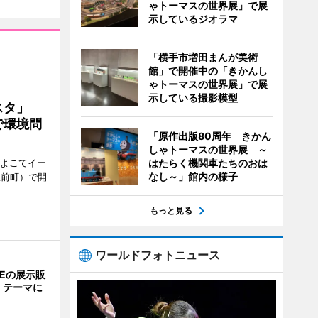
ゃトーマスの世界展」で展
示しているジオラマ
「横手市増田まんが美術
館」で開催中の「きかんし
ゃトーマスの世界展」で展
示している撮影模型
ェスタ」
で環境問
「原作出版80周年 きかん
しゃトーマスの世界展 ～
、よこてイー
はたらく機関車たちのおは
なし～」館内の様子
駅前町）で開
もっと見る
ワールドフォトニュース
NEの展示販
」テーマに