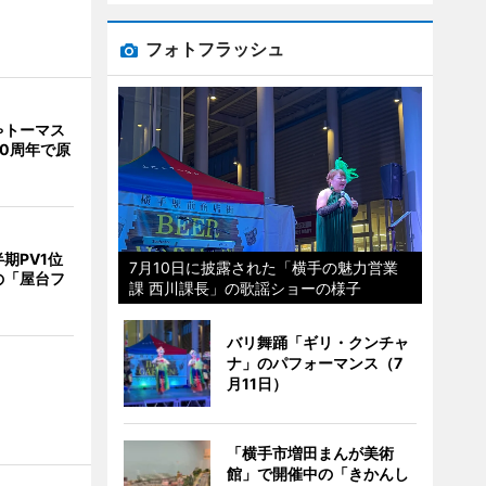
フォトフラッシュ
ゃトーマス
0周年で原
期PV1位
7月10日に披露された「横手の魅力営業
の「屋台フ
課 西川課長」の歌謡ショーの様子
バリ舞踊「ギリ・クンチャ
ナ」のパフォーマンス（7
月11日）
「横手市増田まんが美術
館」で開催中の「きかんし