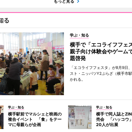
もっと見る
知る
学ぶ・知る
横手で「エコライフフ
親子向け体験会やゲーム
題啓発
「エコライフフェスタ」が8月9日
スト・ニッパツY2ぷらざ（横手市
かれる。
学ぶ・知る
学ぶ・知る
横手駅前でマルシェと映画の
横手で同人誌とZI
複合イベント 「食」をテー
売会 「ハッコウ
マに母親らが企画
20人が出展