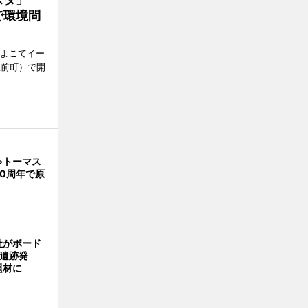
で環境問
、よこてイー
駅前町）で開
ゃトーマス
0周年で原
社がボード
「遺跡発
題材に