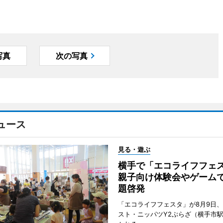
写真
次の写真
ュース
見る・遊ぶ
横手で「エコライフフ
親子向け体験会やゲーム
題啓発
「エコライフフェスタ」が8月9日
スト・ニッパツY2ぷらざ（横手市