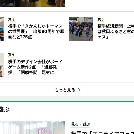
買う
買う
横手で「きかんしゃトーマス
横手経済新聞・上半
の世界展」 出版80周年で原
は秋田ふるさと村
画など175点
ェス」
買う
横手のデザイン会社がボード
ゲーム新作2点 「遺跡発
掘」「閉鎖空間」題材に
もっと見る
遊ぶ
見る・遊ぶ
横手で「エコライフフ