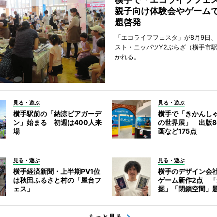
親子向け体験会やゲーム
題啓発
「エコライフフェスタ」が8月9日
スト・ニッパツY2ぷらざ（横手市
かれる。
見る・遊ぶ
見る・遊ぶ
横手駅前の「納涼ビアガーデ
横手で「きかんし
ン」始まる 初週は400人来
の世界展」 出版8
場
画など175点
見る・遊ぶ
見る・遊ぶ
横手経済新聞・上半期PV1位
横手のデザイン会
は秋田ふるさと村の「屋台フ
ゲーム新作2点 
ェス」
掘」「閉鎖空間」
もっと見る