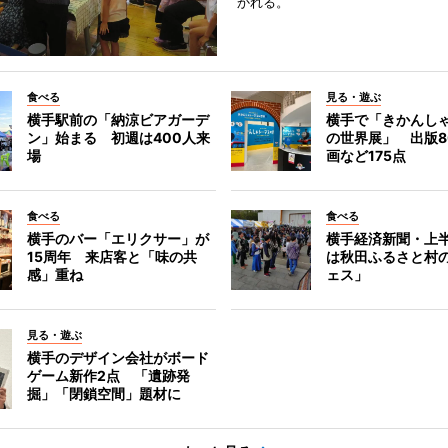
かれる。
食べる
見る・遊ぶ
横手駅前の「納涼ビアガーデ
横手で「きかんし
ン」始まる 初週は400人来
の世界展」 出版8
場
画など175点
食べる
食べる
横手のバー「エリクサー」が
横手経済新聞・上半
15周年 来店客と「味の共
は秋田ふるさと村
感」重ね
ェス」
見る・遊ぶ
横手のデザイン会社がボード
ゲーム新作2点 「遺跡発
掘」「閉鎖空間」題材に