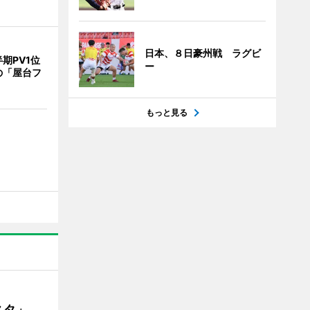
日本、８日豪州戦 ラグビ
期PV1位
ー
の「屋台フ
もっと見る
ェスタ」