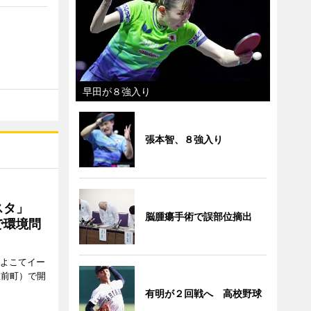
早田が８強入り
張本智、８強入り
ェスタ」
脳腫瘍手術で誤部位摘出
で環境問
、よこてイー
駅前町）で開
有明が２回戦へ 高校野球