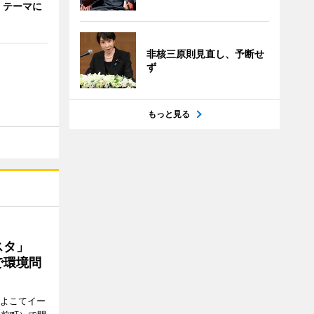
」テーマに
非核三原則見直し、予断せ
ず
もっと見る
ェスタ」
で環境問
、よこてイー