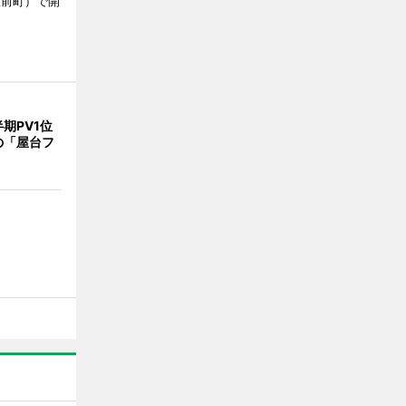
駅前町）で開
期PV1位
の「屋台フ