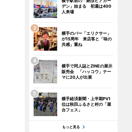
横手駅前の「納涼ビアガー
デン」始まる 初週は400
人来場
横手のバー「エリクサー」
が15周年 来店客と「味の
共感」重ね
横手で同人誌とZINEの展示
販売会 「ハッコウ」テー
マに20人が出展
横手経済新聞・上半期PV1
位は秋田ふるさと村の「屋
台フェス」
もっと見る