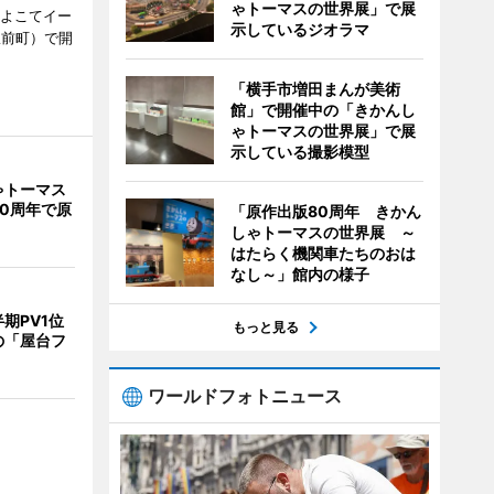
ゃトーマスの世界展」で展
、よこてイー
示しているジオラマ
駅前町）で開
「横手市増田まんが美術
館」で開催中の「きかんし
ゃトーマスの世界展」で展
示している撮影模型
ゃトーマス
0周年で原
「原作出版80周年 きかん
しゃトーマスの世界展 ～
はたらく機関車たちのおは
なし～」館内の様子
期PV1位
もっと見る
の「屋台フ
ワールドフォトニュース