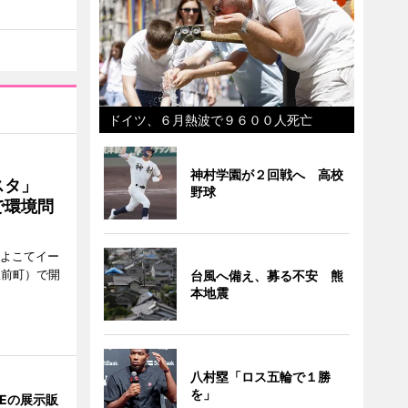
ドイツ、６月熱波で９６００人死亡
神村学園が２回戦へ 高校
ェスタ」
野球
で環境問
、よこてイー
駅前町）で開
台風へ備え、募る不安 熊
本地震
八村塁「ロス五輪で１勝
を」
NEの展示販