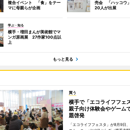
複合イベント 「食」をテー
売会 「ハッコウ
マに母親らが企画
20人が出展
学ぶ・知る
横手・増田まんが美術館でマ
ンガ原画展 27作家100点以
上
もっと見る
買う
横手で「エコライフフ
親子向け体験会やゲーム
題啓発
「エコライフフェスタ」が8月9日