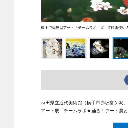
横手で体感型アート「チームラボ」展 IT技術使い人と自然の関わり表
秋田県立近代美術館（横手市赤坂富ケ沢、TEL 
アート展「チームラボ★踊る！アート展と