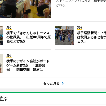
スト・ニッパツY2ぷらざ（横手市
かれる。
買う
買う
横手で「きかんしゃトーマス
横手経済新聞・上半
の世界展」 出版80周年で原
は秋田ふるさと村
画など175点
ェス」
買う
横手のデザイン会社がボード
ゲーム新作2点 「遺跡発
掘」「閉鎖空間」題材に
もっと見る
遊ぶ