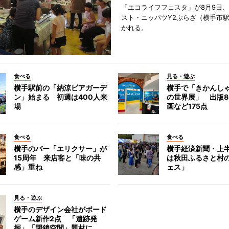
「エコライフフェスタ」が8月9日
スト・ニッパツY2ぷらざ（横手市
かれる。
食べる
見る・遊ぶ
横手駅前の「納涼ビアガーデ
横手で「きかんし
ン」始まる 初週は400人来
の世界展」 出版8
場
画など175点
食べる
食べる
横手のバー「エリクサー」が
横手経済新聞・上半
15周年 来店客と「味の共
は秋田ふるさと村
感」重ね
ェス」
見る・遊ぶ
横手のデザイン会社がボード
ゲーム新作2点 「遺跡発
掘」「閉鎖空間」題材に