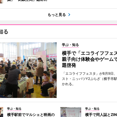
もっと見る
知る
学ぶ・知る
横手で「エコライフフ
親子向け体験会やゲーム
題啓発
「エコライフフェスタ」が8月9日
スト・ニッパツY2ぷらざ（横手市
かれる。
学ぶ・知る
学ぶ・知る
横手駅前でマルシェと映画の
横手で同人誌とZI