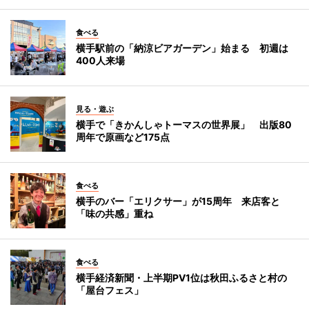
食べる
横手駅前の「納涼ビアガーデン」始まる 初週は
400人来場
見る・遊ぶ
横手で「きかんしゃトーマスの世界展」 出版80
周年で原画など175点
食べる
横手のバー「エリクサー」が15周年 来店客と
「味の共感」重ね
食べる
横手経済新聞・上半期PV1位は秋田ふるさと村の
「屋台フェス」