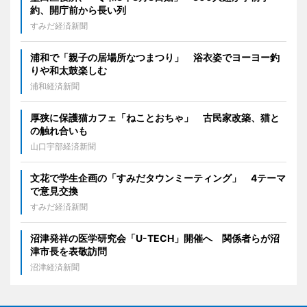
約、開庁前から長い列
すみだ経済新聞
浦和で「親子の居場所なつまつり」 浴衣姿でヨーヨー釣
りや和太鼓楽しむ
浦和経済新聞
厚狭に保護猫カフェ「ねことおちゃ」 古民家改築、猫と
の触れ合いも
山口宇部経済新聞
文花で学生企画の「すみだタウンミーティング」 4テーマ
で意見交換
すみだ経済新聞
沼津発祥の医学研究会「U-TECH」開催へ 関係者らが沼
津市長を表敬訪問
沼津経済新聞