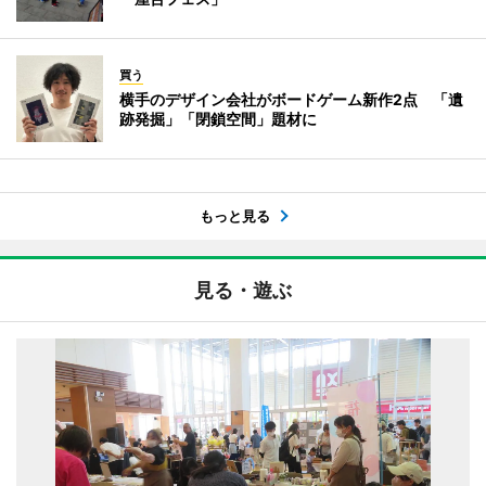
買う
横手のデザイン会社がボードゲーム新作2点 「遺
跡発掘」「閉鎖空間」題材に
もっと見る
見る・遊ぶ