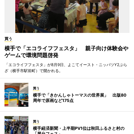
買う
横手で「エコライフフェスタ」 親子向け体験会や
ゲームで環境問題啓発
「エコライフフェスタ」が8月9日、よこてイースト・ニッパツY2ぷら
ざ（横手市駅前町）で開かれる。
買う
横手で「きかんしゃトーマスの世界展」 出版80
周年で原画など175点
買う
横手経済新聞・上半期PV1位は秋田ふるさと村の
「屋台フェス」