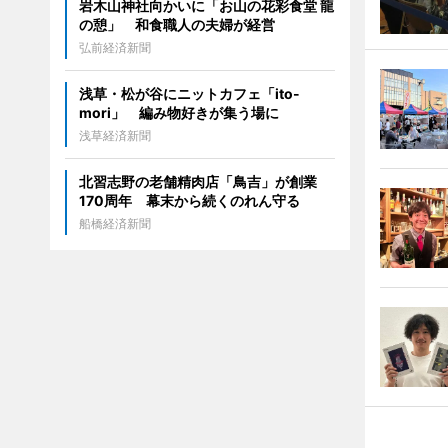
岩木山神社向かいに「お山の花彩食堂 龍
の憩」 和食職人の夫婦が経営
弘前経済新聞
浅草・松が谷にニットカフェ「ito-
mori」 編み物好きが集う場に
浅草経済新聞
北習志野の老舗精肉店「鳥吉」が創業
170周年 幕末から続くのれん守る
船橋経済新聞