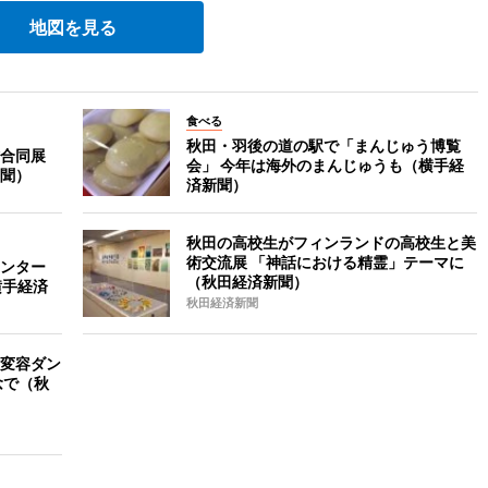
地図を見る
食べる
秋田・羽後の道の駅で「まんじゅう博覧
合同展
会」 今年は海外のまんじゅうも（横手経
聞）
済新聞）
秋田の高校生がフィンランドの高校生と美
術交流展 「神話における精霊」テーマに
ンター
（秋田経済新聞）
横手経済
秋田経済新聞
変容ダン
念で（秋