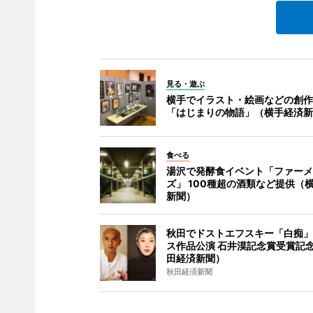
見る・遊ぶ
横手でイラスト・絵画などの創作
「はじまりの物語」（横手経済新
食べる
湯沢で発酵食イベント「ファーメ
ズ」 100種超の酒類など提供（
新聞）
秋田でドストエフスキー「白痴」
ス作品公演 石井漠記念賞受賞記
田経済新聞）
秋田経済新聞