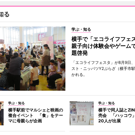
知る
学ぶ・知る
横手で「エコライフフ
親子向け体験会やゲーム
題啓発
「エコライフフェスタ」が8月9日
スト・ニッパツY2ぷらざ（横手市
かれる。
学ぶ・知る
学ぶ・知る
横手駅前でマルシェと映画の
横手で同人誌とZI
複合イベント 「食」をテー
売会 「ハッコウ
マに母親らが企画
20人が出展