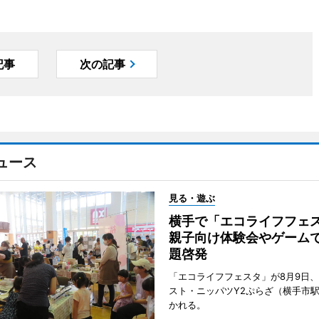
記事
次の記事
ュース
見る・遊ぶ
横手で「エコライフフ
親子向け体験会やゲーム
題啓発
「エコライフフェスタ」が8月9日
スト・ニッパツY2ぷらざ（横手市
かれる。