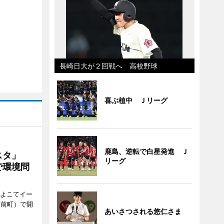
長崎日大が２回戦へ 高校野球
喜ぶ植中 Ｊリーグ
鹿島、逆転で白星発進 Ｊ
ェスタ」
リーグ
で環境問
、よこてイー
駅前町）で開
あいさつされる悠仁さま