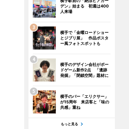
横手駅前の「納涼ビアガー
デン」始まる 初週は400
人来場
横手で「金曜ロードショー
とジブリ展」 作品ポスタ
ー風フォトスポットも
横手のデザイン会社がボー
ドゲーム新作2点 「遺跡
発掘」「閉鎖空間」題材に
横手のバー「エリクサー」
が15周年 来店客と「味の
共感」重ね
もっと見る