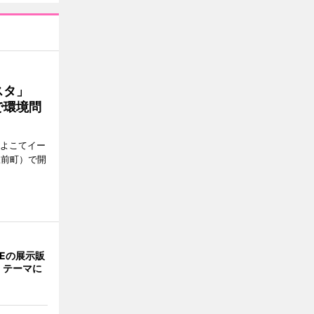
ェスタ」
で環境問
、よこてイー
駅前町）で開
NEの展示販
」テーマに