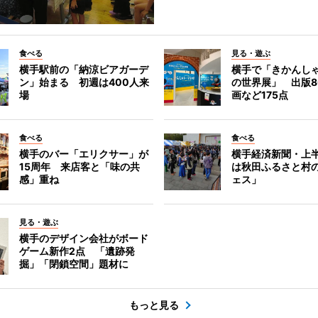
食べる
見る・遊ぶ
横手駅前の「納涼ビアガーデ
横手で「きかんし
ン」始まる 初週は400人来
の世界展」 出版8
場
画など175点
食べる
食べる
横手のバー「エリクサー」が
横手経済新聞・上半
15周年 来店客と「味の共
は秋田ふるさと村
感」重ね
ェス」
見る・遊ぶ
横手のデザイン会社がボード
ゲーム新作2点 「遺跡発
掘」「閉鎖空間」題材に
もっと見る