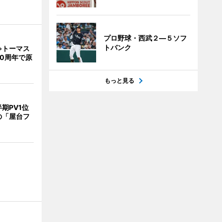
プロ野球・西武２―５ソフ
トバンク
ゃトーマス
0周年で原
もっと見る
期PV1位
の「屋台フ